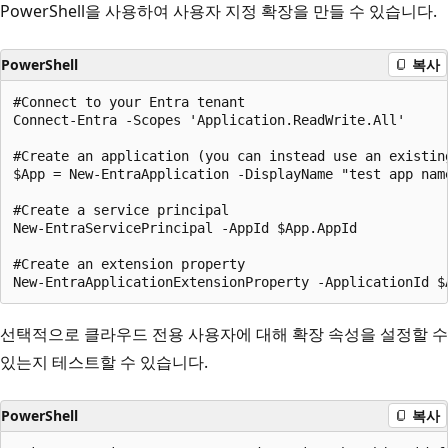
PowerShell을 사용하여 사용자 지정 확장을 만들 수 있습니다.
PowerShell
복사
#Connect to your Entra tenant

Connect-Entra -Scopes 'Application.ReadWrite.All'

#Create an application (you can instead use an existing
$App = New-EntraApplication -DisplayName "test app nam
#Create a service principal

New-EntraServicePrincipal -AppId $App.AppId

#Create an extension property

선택적으로 클라우드 전용 사용자에 대해 확장 속성을 설정할 수
있는지 테스트할 수 있습니다.
PowerShell
복사