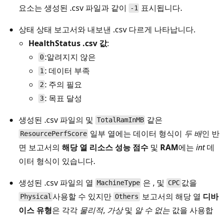
요소는 생성된 .csv 파일과 같이
표시됩니다.
-1
상태 상태 보고서와 내보낸 .csv 다르게 나타납니다.
HealthStatus .csv 값
:
:알려지지 않은
0
: 데이터 부족
1
: 주의 필요
2
: 목표 달성
3
생성된 .csv 파일의 및
같은
TotalRamInMB
일부 열에는 데이터 형식이
두 배
인 반
ResourcePerfScore
면 보고서의
해당 열 리소스 성능 점수
및
RAM
에는
int
데
이터 형식이 있습니다.
생성된 .csv 파일의 열
은 , 및
값을
MachineType
CPC
사용할 수 있지만
보고서의 해당 열
디바
Physical
Others
이스 유형
은 각각
물리적
,
가상
및
알 수 없는
값을 사용합