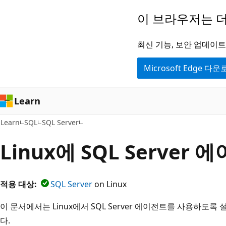
주
이 브라우저는 더
요
콘
최신 기능, 보안 업데이트,
텐
Microsoft Edge 다
츠
로
건
Learn
너
Learn
SQL
SQL Server
뛰
기
Linux에 SQL Server
적용 대상:
SQL Server
on Linux
이 문서에서는 Linux에서 SQL Server 에이전트를 사용하
다.