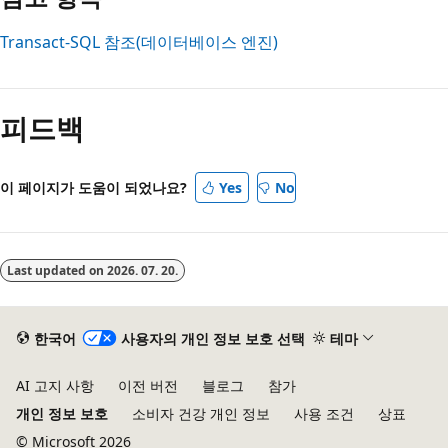
Transact-SQL 참조(데이터베이스 엔진)
읽
기
피드백
모
드
사
이 페이지가 도움이 되었나요?
Yes
No
용
안
함
Last updated on
2026. 07. 20.
한국어
사용자의 개인 정보 보호 선택
테마
AI 고지 사항
이전 버전
블로그
참가
개인 정보 보호
소비자 건강 개인 정보
사용 조건
상표
© Microsoft 2026