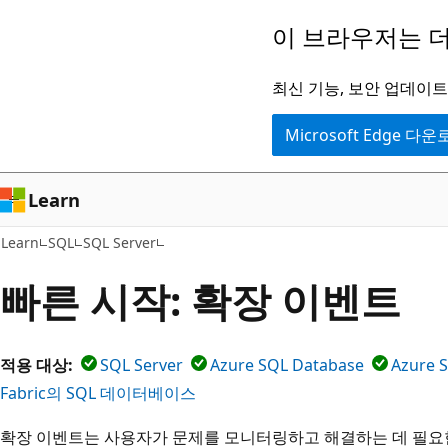
주
이 브라우저는 더
요
콘
최신 기능, 보안 업데이트,
텐
Microsoft Edge 다
츠
로
건
Learn
너
Learn
SQL
SQL Server
뛰
기
빠른 시작: 확장 이벤트
적용 대상:
SQL Server
Azure SQL Database
Azure 
Fabric의 SQL 데이터베이스
확장 이벤트는 사용자가 문제를 모니터링하고 해결하는 데 필요한