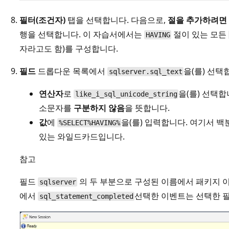
필터(조건자)
탭을 선택합니다. 다음으로,
절을 추가하려면
행을 선택합니다. 이 자습서에서는
절이 있는 모든
HAVING
자라고도 함)를 구성합니다.
필드
드롭다운 목록에서
을(를) 선택
sqlserver.sql_text
연산자
로
을(를) 선택
like_i_sql_unicode_string
소문자를
구분하지 않음
을 뜻합니다.
값
에
을(를) 입력합니다. 여기서 백
%SELECT%HAVING%
있는 와일드카드입니다.
참고
필드
의 두 부분으로 구성된 이름에서 패키지
sqlserver
에서
선택한 이벤트는 선택한 필
sql_statement_completed