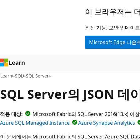
주
이 브라우저는 더
요
콘
최신 기능, 보안 업데이트,
텐
Microsoft Edge 다
츠
로
건
Learn
너
Learn
SQL
SQL Server
뛰
기
SQL Server의 JSON 데
적용 대상:
Microsoft Fabric의 SQL Server 2016(13.x) 
Azure SQL Managed Instance
Azure Synapse Analytics
이 문서에서는 Microsoft Fabric의 SQL Server, Azure SQL Dat