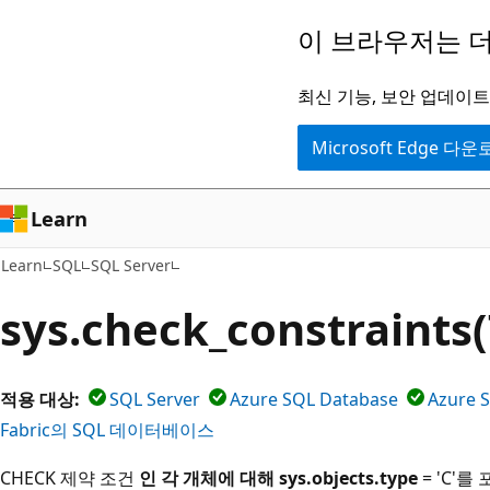
주
이 브라우저는 더
요
콘
최신 기능, 보안 업데이트,
텐
Microsoft Edge 다
츠
로
건
Learn
너
Learn
SQL
SQL Server
뛰
기
sys.check_constraints
적용 대상:
SQL Server
Azure SQL Database
Azure 
Fabric의 SQL 데이터베이스
CHECK 제약 조건
인 각 개체에 대해 sys.objects.type
= 'C'