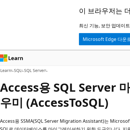
주
이 브라우저는 더
요
콘
최신 기능, 보안 업데이트,
텐
Microsoft Edge 다
츠
로
건
Learn
너
Learn
SQL
SQL Server
뛰
기
Access용 SQL Serve
우미 (AccessToSQL)
Access용 SSMA(SQL Server Migration Assistant)는 Microso
SQL로 데이터베이스를 마이그레이션하기 위한 도구입니다. 지원되