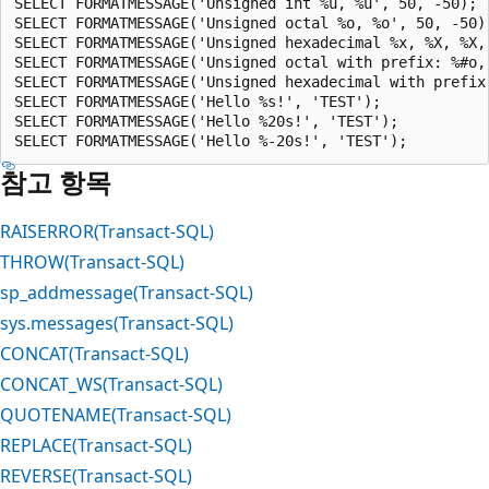
SELECT FORMATMESSAGE('Unsigned int %u, %u', 50, -50);  
SELECT FORMATMESSAGE('Unsigned octal %o, %o', 50, -50);
SELECT FORMATMESSAGE('Unsigned hexadecimal %x, %X, %X,
SELECT FORMATMESSAGE('Unsigned octal with prefix: %#o, 
SELECT FORMATMESSAGE('Unsigned hexadecimal with prefix
SELECT FORMATMESSAGE('Hello %s!', 'TEST');  

SELECT FORMATMESSAGE('Hello %20s!', 'TEST');  

참고 항목
RAISERROR(Transact-SQL)
THROW(Transact-SQL)
sp_addmessage(Transact-SQL)
sys.messages(Transact-SQL)
CONCAT(Transact-SQL)
CONCAT_WS(Transact-SQL)
QUOTENAME(Transact-SQL)
REPLACE(Transact-SQL)
REVERSE(Transact-SQL)