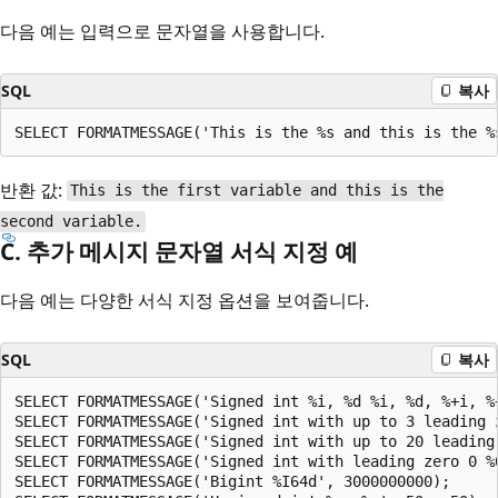
다음 예는 입력으로 문자열을 사용합니다.
SQL
복사
반환 값:
This is the first variable and this is the
second variable.
C. 추가 메시지 문자열 서식 지정 예
다음 예는 다양한 서식 지정 옵션을 보여줍니다.
SQL
복사
SELECT FORMATMESSAGE('Signed int %i, %d %i, %d, %+i, %
SELECT FORMATMESSAGE('Signed int with up to 3 leading z
SELECT FORMATMESSAGE('Signed int with up to 20 leading 
SELECT FORMATMESSAGE('Signed int with leading zero 0 %0
SELECT FORMATMESSAGE('Bigint %I64d', 3000000000);
