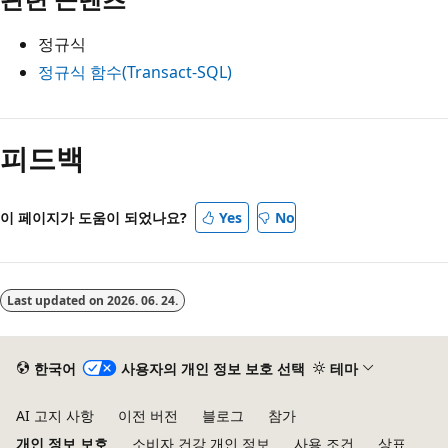
정규식
정규식 함수(Transact-SQL)
읽
기
피드백
모
드
이 페이지가 도움이 되었나요?
Yes
No
사
용
안
Last updated on
2026. 06. 24.
함
한국어
사용자의 개인 정보 보호 선택
테마
AI 고지 사항
이전 버전
블로그
참가
개인 정보 보호
소비자 건강 개인 정보
사용 조건
상표