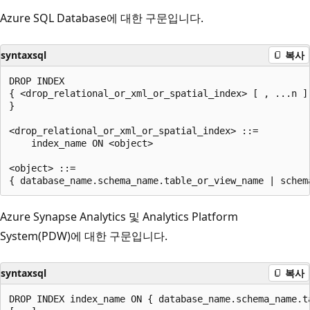
Azure SQL Database에 대한 구문입니다.
syntaxsql
복사
DROP INDEX

{ <drop_relational_or_xml_or_spatial_index> [ , ...n ]

}

<drop_relational_or_xml_or_spatial_index> ::=

    index_name ON <object>

<object> ::=

Azure Synapse Analytics 및 Analytics Platform
System(PDW)에 대한 구문입니다.
syntaxsql
복사
DROP INDEX index_name ON { database_name.schema_name.t