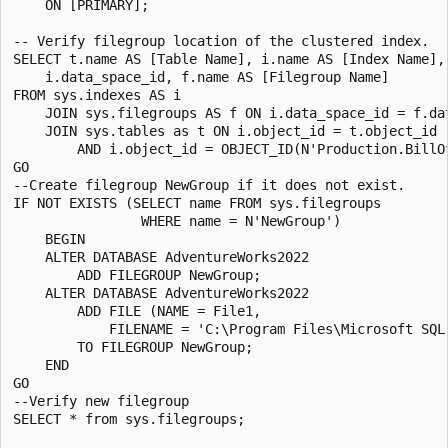
    ON [PRIMARY];

-- Verify filegroup location of the clustered index.

SELECT t.name AS [Table Name], i.name AS [Index Name], 
    i.data_space_id, f.name AS [Filegroup Name]

FROM sys.indexes AS i

    JOIN sys.filegroups AS f ON i.data_space_id = f.dat
    JOIN sys.tables as t ON i.object_id = t.object_id

        AND i.object_id = OBJECT_ID(N'Production.BillOf
GO

--Create filegroup NewGroup if it does not exist.

IF NOT EXISTS (SELECT name FROM sys.filegroups

                WHERE name = N'NewGroup')

    BEGIN

    ALTER DATABASE AdventureWorks2022

        ADD FILEGROUP NewGroup;

    ALTER DATABASE AdventureWorks2022

        ADD FILE (NAME = File1,

            FILENAME = 'C:\Program Files\Microsoft SQL
        TO FILEGROUP NewGroup;

    END

GO

--Verify new filegroup

SELECT * from sys.filegroups;
