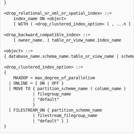
}

<drop_relational_or_xml_or_spatial_index> ::=

    index_name ON <object>

    [ WITH ( <drop_clustered_index_option> [ , ...n ] )
<drop_backward_compatible_index> ::=

    [ owner_name. ] table_or_view_name.index_name

<object> ::=

{ database_name.schema_name.table_or_view_name | schem
<drop_clustered_index_option> ::=

{

    MAXDOP = max_degree_of_parallelism

  | ONLINE = { ON | OFF }

  | MOVE TO { partition_scheme_name ( column_name )

            | filegroup_name

            | "default"

            }

  [ FILESTREAM_ON { partition_scheme_name

            | filestream_filegroup_name

            | "default" } ]
