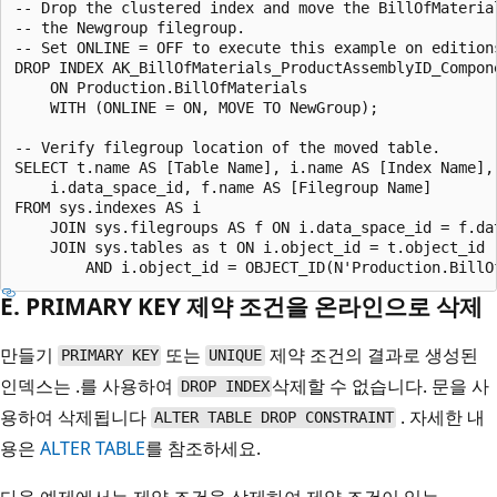
-- Drop the clustered index and move the BillOfMaterial
-- the Newgroup filegroup.

-- Set ONLINE = OFF to execute this example on editions
DROP INDEX AK_BillOfMaterials_ProductAssemblyID_Compone
    ON Production.BillOfMaterials

    WITH (ONLINE = ON, MOVE TO NewGroup);

-- Verify filegroup location of the moved table.

SELECT t.name AS [Table Name], i.name AS [Index Name], 
    i.data_space_id, f.name AS [Filegroup Name]

FROM sys.indexes AS i

    JOIN sys.filegroups AS f ON i.data_space_id = f.dat
    JOIN sys.tables as t ON i.object_id = t.object_id

E. PRIMARY KEY 제약 조건을 온라인으로 삭제
만들기
또는
제약 조건의 결과로 생성된
PRIMARY KEY
UNIQUE
인덱스는 .를 사용하여
삭제할 수 없습니다. 문을 사
DROP INDEX
용하여 삭제됩니다
. 자세한 내
ALTER TABLE DROP CONSTRAINT
용은
ALTER TABLE
를 참조하세요.
다음 예제에서는 제약 조건을 삭제하여 제약 조건이 있는