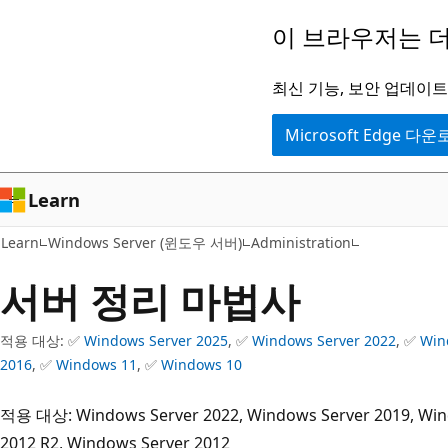
주
이 브라우저는 더
요
콘
최신 기능, 보안 업데이트,
텐
Microsoft Edge 다
츠
로
건
Learn
너
Learn
Windows Server (윈도우 서버)
Administration
뛰
기
서버 정리 마법사
적용 대상: ✅
Windows Server 2025
, ✅
Windows Server 2022
, ✅
Win
2016
, ✅
Windows 11
, ✅
Windows 10
적용 대상: Windows Server 2022, Windows Server 2019, Win
2012 R2, Windows Server 2012