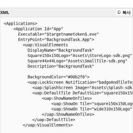
XML
복사
<Applications>

    <Application Id="App"

      Executable="$targetnametoken$.exe"

      EntryPoint="BackgroundTask.App">

        <uap:VisualElements

          DisplayName="BackgroundTask"

          Square150x150Logo="Assets\StoreLogo-sdk.png"

          Square44x44Logo="Assets\SmallTile-sdk.png"

          Description="BackgroundTask"

          BackgroundColor="#00b2f0">

          <uap:LockScreen Notification="badgeAndTileTe
            <uap:SplashScreen Image="Assets\Splash-sdk.
            <uap:DefaultTile DefaultSize="square150x15
                <uap:ShowNameOnTiles>

                    <uap:ShowOn Tile="square150x150Logo
                    <uap:ShowOn Tile="wide310x150Logo" 
                </uap:ShowNameOnTiles>

            </uap:DefaultTile>

        </uap:VisualElements>
