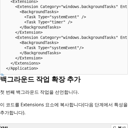
   <Extensions>

     <Extension Category="windows.backgroundTasks" Ent
       <BackgroundTasks>

         <Task Type="systemEvent" />

         <Task Type="timer" />

       </BackgroundTasks>

     </Extension>

     <Extension Category="windows.backgroundTasks" Ent
       <BackgroundTasks>

         <Task Type="systemEvent"/>

       </BackgroundTasks>

     </Extension>

   </Extensions>

백그라운드 작업 확장 추가
첫 번째 백그라운드 작업을 선언합니다.
이 코드를 Extensions 요소에 복사합니다(다음 단계에서 특성을
추가합니다).
XML
복사