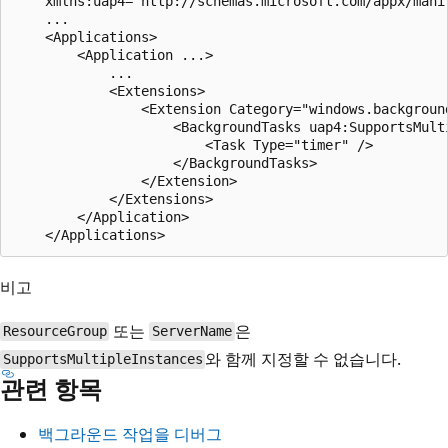
    xmlns:uap4="http://schemas.microsoft.com/appx/manif
    ...

    <Applications>

        <Application ...>

            ...

            <Extensions>

                <Extension Category="windows.backgroun
                    <BackgroundTasks uap4:SupportsMulti
                        <Task Type="timer" />

                    </BackgroundTasks>

                </Extension>

            </Extensions>

        </Application>

비고
또는
은
ResourceGroup
ServerName
와 함께 지정할 수 없습니다.
SupportsMultipleInstances
관련 항목
백그라운드 작업을 디버그