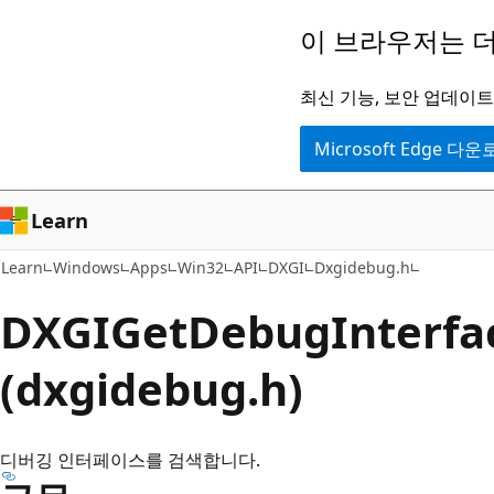
주
이 브라우저는 더
요
콘
최신 기능, 보안 업데이트,
텐
Microsoft Edge 다
츠
로
건
Learn
너
Learn
Windows
Apps
Win32
API
DXGI
Dxgidebug.h
뛰
기
DXGIGetDebugInterf
(dxgidebug.h)
디버깅 인터페이스를 검색합니다.