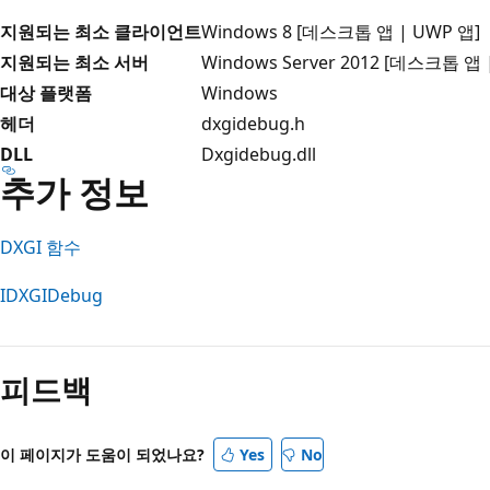
지원되는 최소 클라이언트
Windows 8 [데스크톱 앱 | UWP 앱]
지원되는 최소 서버
Windows Server 2012 [데스크톱 앱 
대상 플랫폼
Windows
헤더
dxgidebug.h
DLL
Dxgidebug.dll
추가 정보
DXGI 함수
IDXGIDebug
읽
기
피드백
모
드
사
이 페이지가 도움이 되었나요?
Yes
No
용