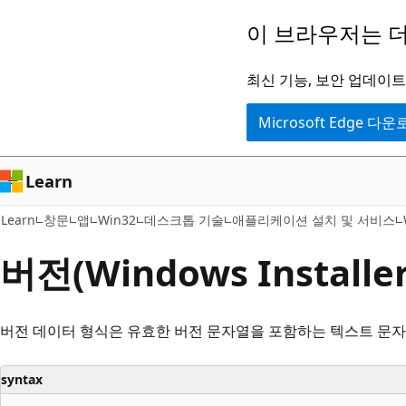
주
이 브라우저는 더
요
콘
최신 기능, 보안 업데이트,
텐
Microsoft Edge 다
츠
로
건
Learn
너
Learn
창문
앱
Win32
데스크톱 기술
애플리케이션 설치 및 서비스
뛰
기
버전(Windows Installer
버전 데이터 형식은 유효한 버전 문자열을 포함하는 텍스트 문자
syntax