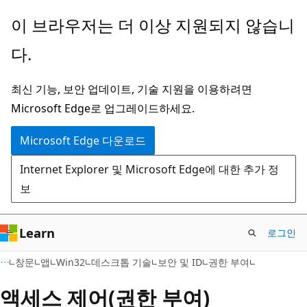
주
이 브라우저는 더 이상 지원되지 않습니
요
다.
콘
텐
최신 기능, 보안 업데이트, 기술 지원을 이용하려면
츠
Microsoft Edge로 업그레이드하세요.
로
건
Microsoft Edge 다운로드
너
Internet Explorer 및 Microsoft Edge에 대한 추가 정
뛰
보
기
Learn
로그인
창문
앱
Win32
데스크톱 기술
보안 및 ID
권한 부여
액세스 제어(권한 부여)