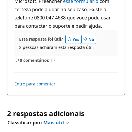
Microsoft. Preencher
esse formulário
com
p
u
certeza pode ajudar no seu caso. Existe o
t
a
telefone 0800 047 4688 que você pode usar
ç
ã
para contactar o suporte e pedir ajuda.
o
Esta resposta foi útil?
Yes
No
2 pessoas acharam esta resposta útil.
0 comentários
Sem
Relatório
comentários
Entre para comentar
2 respostas adicionais
Classificar por:
Mais útil