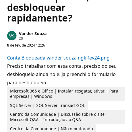
desbloquear
rapidamente?
Vander Souza
P
20
o
8 de fev. de 2024 12:26
n
t
o
Conta Bloqueada vander souza ngk fev24.png
s
d
Preciso trabalhar com essa conta, preciso do seu
e
desbloqueio ainda hoje. Ja preenchi o formulario
r
e
para desbloqueio.
p
u
Microsoft 365 e Office | Instalar, resgatar, ativar | Para
t
a
empresas | Windows
ç
ã
SQL Server | SQL Server Transact-SQL
o
Centro da Comunidade | Discussão sobre o site
Microsoft Q&A | Introdução ao Q&A
Centro da Comunidade | Não monitorado