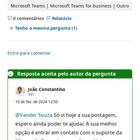
Microsoft Teams | Microsoft Teams for business | Outro
0 comentários
Relatório
Sem
comentários
Tenho a mesma pergunta
(1)
Entre para comentar
Resposta aceita pelo autor da pergunta
João Constantino
P
391
o
10 de fev. de 2024 13:50
n
t
o
@Vander Souza
Só vi hoje a sua postagem,
s
d
espero ainda poder te ajudar. A sua melhor
e
opção é entrar em contato com o suporte da
r
e