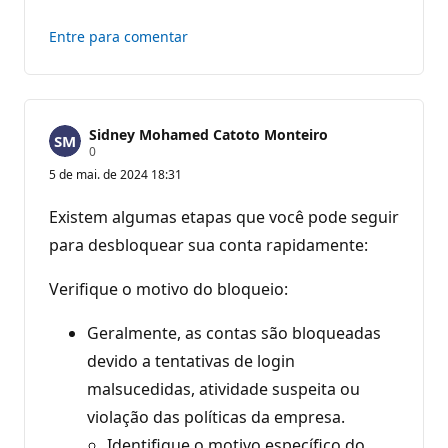
Entre para comentar
Sidney Mohamed Catoto Monteiro
P
0
o
5 de mai. de 2024 18:31
n
t
o
Existem algumas etapas que você pode seguir
s
d
para desbloquear sua conta rapidamente:
e
r
e
Verifique o motivo do bloqueio:
p
u
Geralmente, as contas são bloqueadas
t
a
devido a tentativas de login
ç
ã
malsucedidas, atividade suspeita ou
o
violação das políticas da empresa.
Identifique o motivo específico do