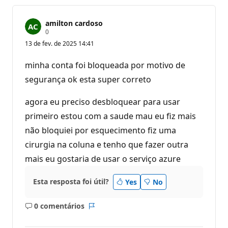
amilton cardoso
P
0
o
13 de fev. de 2025 14:41
n
t
o
minha conta foi bloqueada por motivo de
s
d
segurança ok esta super correto
e
r
e
agora eu preciso desbloquear para usar
p
primeiro estou com a saude mau eu fiz mais
u
t
não bloquiei por esquecimento fiz uma
a
ç
cirurgia na coluna e tenho que fazer outra
ã
o
mais eu gostaria de usar o serviço azure
Esta resposta foi útil?
Yes
No
0 comentários
Sem
Relatório
comentários