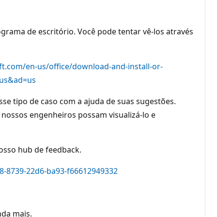
grama de escritório. Você pode tentar vê-los através
ft.com/en-us/office/download-and-install-or-
n-us&ad=us
se tipo de caso com a ajuda de suas sugestões.
 nossos engenheiros possam visualizá-lo e
nosso hub de feedback.
f8-8739-22d6-ba93-f66612949332
nda mais.