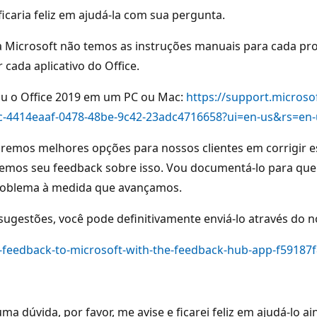
caria feliz em ajudá-la com sua pergunta.
a Microsoft não temos as instruções manuais para cada pro
cada aplicativo do Office.
6 ou o Office 2019 em um PC ou Mac:
https://support.microso
-mac-4414eaaf-0478-48be-9c42-23adc4716658?ui=en-us&rs=e
emos melhores opções para nossos clientes em corrigir es
cemos seu feedback sobre isso. Vou documentá-lo para que
 problema à medida que avançamos.
sugestões, você pode definitivamente enviá-lo através do 
-feedback-to-microsoft-with-the-feedback-hub-app-f59187
a dúvida, por favor, me avise e ficarei feliz em ajudá-lo ai