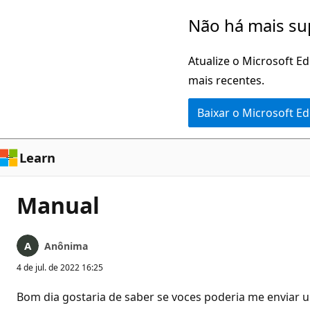
Pular
Não há mais su
para
o
Atualize o Microsoft E
conteúdo
mais recentes.
principal
Baixar o Microsoft E
Learn
Manual
Anônima
4 de jul. de 2022 16:25
Bom dia gostaria de saber se voces poderia me enviar 