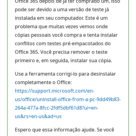
Office 365 depois de já ter comprado um, isso
pode ser devido a uma versão de teste já
instalada em seu computador. Este é um
problema que muitas vezes vemos onde
cópias pessoais você compra e tenta instalar
conflitos com testes pré-empacotados do
Office 365. Você precisa remover o teste
primeiro e, em seguida, instalar sua cópia.
Use a ferramenta corrigi-lo para desinstalar
completamente o Office:
https://support.microsoft.com/en-
us/office/uninstall-office-from-a-pc-9dd49b83-
264a-477a-8fcc-2fdf5dbf61d8?ui=en-
us&rs=en-us&ad=us
Espero que essa informação ajude. Se você