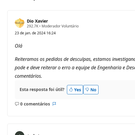
Dio Xavier
P
292.7K
•
Moderador Voluntário
o
23 de jan. de 2024 16:24
n
t
o
Olá
s
d
e
Reiteramos os pedidos de desculpas, estamos investigan
r
e
pode e deve reiterar o erro a equipe de Engenharia e De
p
comentários.
u
t
a
ç
Esta resposta foi útil?
Yes
No
ã
o
0 comentários
Sem
Relatório
comentários