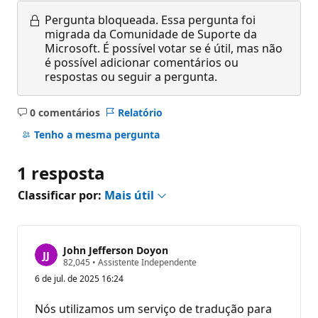
Pergunta bloqueada.
Essa pergunta foi
migrada da Comunidade de Suporte da
Microsoft. É possível votar se é útil, mas não
é possível adicionar comentários ou
respostas ou seguir a pergunta.
0 comentários
Relatório
Sem
comentários
Tenho a mesma pergunta
1 resposta
Classificar por:
Mais útil
John Jefferson Doyon
P
82,045
•
Assistente Independente
o
6 de jul. de 2025 16:24
n
t
o
Nós utilizamos um serviço de tradução para
s