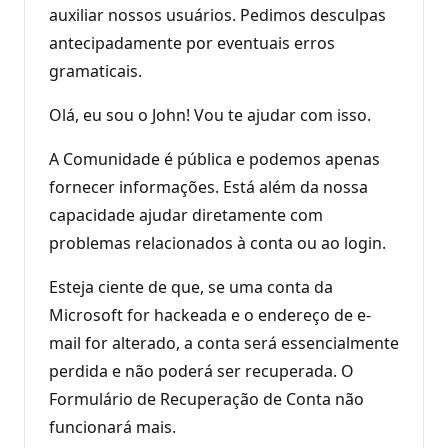
d
auxiliar nossos usuários. Pedimos desculpas
e
antecipadamente por eventuais erros
r
e
gramaticais.
p
u
t
Olá, eu sou o John! Vou te ajudar com isso.
a
ç
ã
A Comunidade é pública e podemos apenas
o
fornecer informações. Está além da nossa
capacidade ajudar diretamente com
problemas relacionados à conta ou ao login.
Esteja ciente de que, se uma conta da
Microsoft for hackeada e o endereço de e-
mail for alterado, a conta será essencialmente
perdida e não poderá ser recuperada. O
Formulário de Recuperação de Conta não
funcionará mais.