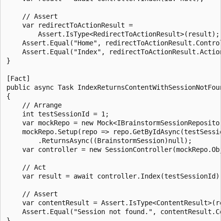
    // Assert

    var redirectToActionResult = 

        Assert.IsType<RedirectToActionResult>(result);

    Assert.Equal("Home", redirectToActionResult.Control
    Assert.Equal("Index", redirectToActionResult.Action
}

[Fact]

public async Task IndexReturnsContentWithSessionNotFoun
{

    // Arrange

    int testSessionId = 1;

    var mockRepo = new Mock<IBrainstormSessionRepositor
    mockRepo.Setup(repo => repo.GetByIdAsync(testSessio
        .ReturnsAsync((BrainstormSession)null);

    var controller = new SessionController(mockRepo.Obj
    // Act

    var result = await controller.Index(testSessionId);
    // Assert

    var contentResult = Assert.IsType<ContentResult>(re
    Assert.Equal("Session not found.", contentResult.Co
}
