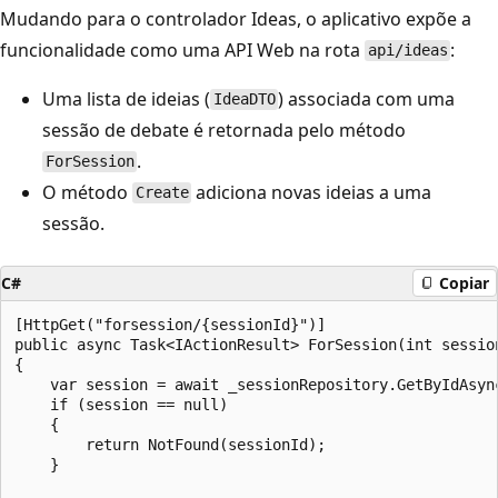
Mudando para o controlador Ideas, o aplicativo expõe a
funcionalidade como uma API Web na rota
:
api/ideas
Uma lista de ideias (
) associada com uma
IdeaDTO
sessão de debate é retornada pelo método
.
ForSession
O método
adiciona novas ideias a uma
Create
sessão.
C#
Copiar
[HttpGet("forsession/{sessionId}")]

public async Task<IActionResult> ForSession(int session
{

    var session = await _sessionRepository.GetByIdAsync
    if (session == null)

    {

        return NotFound(sessionId);

    }
