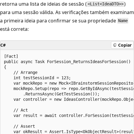
retorna uma lista de ideias de sessão (
)
<List<IdeaDTO>>
para uma sessão válida. As verificações também examinam
a primeira ideia para confirmar se sua propriedade
Name
está correta:
C#
Copiar
[Fact]

public async Task ForSession_ReturnsIdeasForSession()

{

    // Arrange

    int testSessionId = 123;

    var mockRepo = new Mock<IBrainstormSessionRepositor
    mockRepo.Setup(repo => repo.GetByIdAsync(testSessio
        .ReturnsAsync(GetTestSession());

    var controller = new IdeasController(mockRepo.Objec
    // Act

    var result = await controller.ForSession(testSessio
    // Assert

    var okResult = Assert.IsType<OkObjectResult>(result