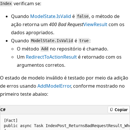
verificam se:
Index
Quando
ModelState.IsValid
é
, o método de
false
ação retorna um
400 Bad Request
ViewResult
com os
dados apropriados.
Quando
é
:
ModelState.IsValid
true
O método
no repositório é chamado.
Add
Um
RedirectToActionResult
é retornado com os
argumentos corretos.
O estado de modelo inválido é testado por meio da adição
de erros usando
AddModelError
, conforme mostrado no
primeiro teste abaixo:
C#
Copiar
[Fact]

public async Task IndexPost_ReturnsBadRequestResult_Whe