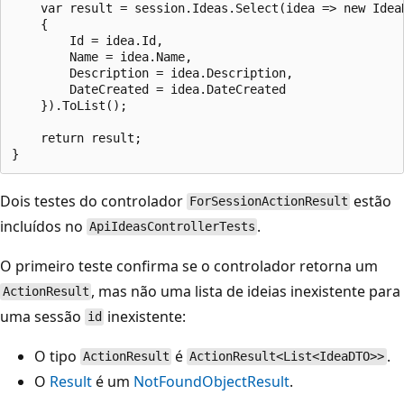
    var result = session.Ideas.Select(idea => new IdeaD
    {

        Id = idea.Id,

        Name = idea.Name,

        Description = idea.Description,

        DateCreated = idea.DateCreated

    }).ToList();

    return result;

Dois testes do controlador
estão
ForSessionActionResult
incluídos no
.
ApiIdeasControllerTests
O primeiro teste confirma se o controlador retorna um
, mas não uma lista de ideias inexistente para
ActionResult
uma sessão
inexistente:
id
O tipo
é
.
ActionResult
ActionResult<List<IdeaDTO>>
O
Result
é um
NotFoundObjectResult
.