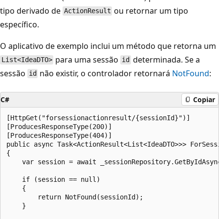
tipo derivado de
ou retornar um tipo
ActionResult
específico.
O aplicativo de exemplo inclui um método que retorna um
para uma sessão
determinada. Se a
List<IdeaDTO>
id
sessão
não existir, o controlador retornará
NotFound
:
id
C#
Copiar
[HttpGet("forsessionactionresult/{sessionId}")]

[ProducesResponseType(200)]

[ProducesResponseType(404)]

public async Task<ActionResult<List<IdeaDTO>>> ForSessi
{

    var session = await _sessionRepository.GetByIdAsync
    if (session == null)

    {

        return NotFound(sessionId);

    }
