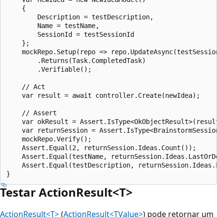
    {

        Description = testDescription,

        Name = testName,

        SessionId = testSessionId

    };

    mockRepo.Setup(repo => repo.UpdateAsync(testSession
        .Returns(Task.CompletedTask)

        .Verifiable();

    // Act

    var result = await controller.Create(newIdea);

    // Assert

    var okResult = Assert.IsType<OkObjectResult>(result
    var returnSession = Assert.IsType<BrainstormSession
    mockRepo.Verify();

    Assert.Equal(2, returnSession.Ideas.Count());

    Assert.Equal(testName, returnSession.Ideas.LastOrDe
    Assert.Equal(testDescription, returnSession.Ideas.L
Testar ActionResult<T>
ActionResult<T>
(
ActionResult<TValue>
) pode retornar um