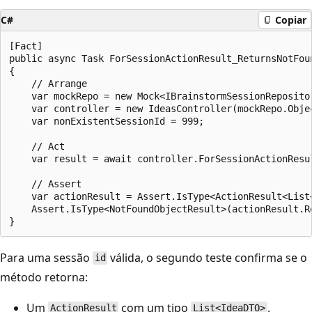
C#
Copiar
[Fact]

public async Task ForSessionActionResult_ReturnsNotFou
{

    // Arrange

    var mockRepo = new Mock<IBrainstormSessionRepositor
    var controller = new IdeasController(mockRepo.Objec
    var nonExistentSessionId = 999;

    // Act

    var result = await controller.ForSessionActionResul
    // Assert

    var actionResult = Assert.IsType<ActionResult<List<
    Assert.IsType<NotFoundObjectResult>(actionResult.Re
Para uma sessão
válida, o segundo teste confirma se o
id
método retorna:
Um
com um tipo
.
ActionResult
List<IdeaDTO>