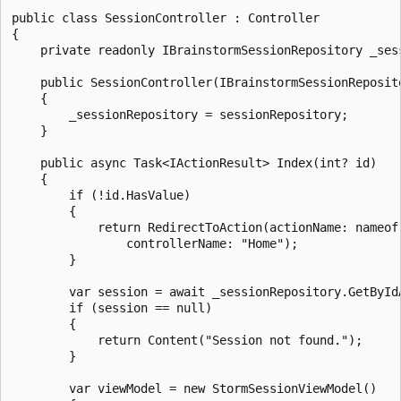
public class SessionController : Controller

{

    private readonly IBrainstormSessionRepository _sess
    public SessionController(IBrainstormSessionReposito
    {

        _sessionRepository = sessionRepository;

    }

    public async Task<IActionResult> Index(int? id)

    {

        if (!id.HasValue)

        {

            return RedirectToAction(actionName: nameof(
                controllerName: "Home");

        }

        var session = await _sessionRepository.GetByIdA
        if (session == null)

        {

            return Content("Session not found.");

        }

        var viewModel = new StormSessionViewModel()
