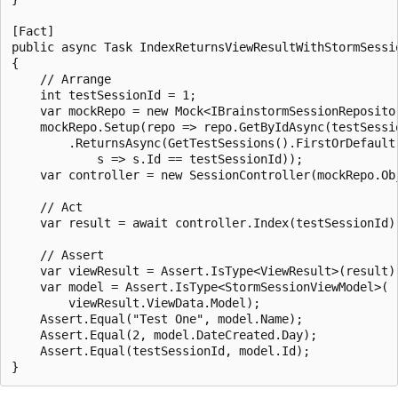
[Fact]

public async Task IndexReturnsViewResultWithStormSessio
{

    // Arrange

    int testSessionId = 1;

    var mockRepo = new Mock<IBrainstormSessionRepositor
    mockRepo.Setup(repo => repo.GetByIdAsync(testSessio
        .ReturnsAsync(GetTestSessions().FirstOrDefault(
            s => s.Id == testSessionId));

    var controller = new SessionController(mockRepo.Obj
    // Act

    var result = await controller.Index(testSessionId);
    // Assert

    var viewResult = Assert.IsType<ViewResult>(result);
    var model = Assert.IsType<StormSessionViewModel>(

        viewResult.ViewData.Model);

    Assert.Equal("Test One", model.Name);

    Assert.Equal(2, model.DateCreated.Day);

    Assert.Equal(testSessionId, model.Id);
