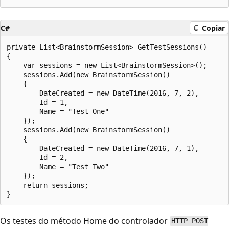
C#
Copiar
private List<BrainstormSession> GetTestSessions()

{

    var sessions = new List<BrainstormSession>();

    sessions.Add(new BrainstormSession()

    {

        DateCreated = new DateTime(2016, 7, 2),

        Id = 1,

        Name = "Test One"

    });

    sessions.Add(new BrainstormSession()

    {

        DateCreated = new DateTime(2016, 7, 1),

        Id = 2,

        Name = "Test Two"

    });

    return sessions;

Os testes do método Home do controlador
HTTP POST