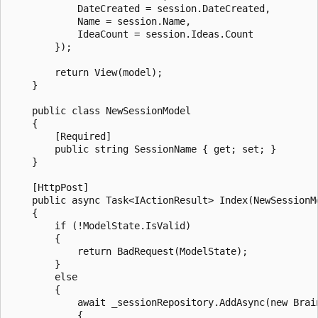
            DateCreated = session.DateCreated,

            Name = session.Name,

            IdeaCount = session.Ideas.Count

        });

        return View(model);

    }

    public class NewSessionModel

    {

        [Required]

        public string SessionName { get; set; }

    }

    [HttpPost]

    public async Task<IActionResult> Index(NewSessionMo
    {

        if (!ModelState.IsValid)

        {

            return BadRequest(ModelState);

        }

        else

        {

            await _sessionRepository.AddAsync(new Brain
            {
