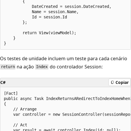
        {

            DateCreated = session.DateCreated,

            Name = session.Name,

            Id = session.Id

        };

        return View(viewModel);

    }

Os testes de unidade incluem um teste para cada cenário
na ação
do controlador Session:
return
Index
C#
Copiar
[Fact]

public async Task IndexReturnsARedirectToIndexHomeWhenI
{

    // Arrange

    var controller = new SessionController(sessionRepos
    // Act

    var result = await controller.Index(id: null);
