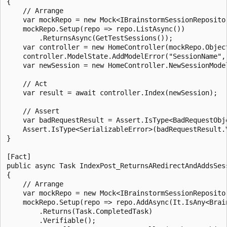
{

    // Arrange

    var mockRepo = new Mock<IBrainstormSessionRepositor
    mockRepo.Setup(repo => repo.ListAsync())

        .ReturnsAsync(GetTestSessions());

    var controller = new HomeController(mockRepo.Object
    controller.ModelState.AddModelError("SessionName", 
    var newSession = new HomeController.NewSessionModel
    // Act

    var result = await controller.Index(newSession);

    // Assert

    var badRequestResult = Assert.IsType<BadRequestObje
    Assert.IsType<SerializableError>(badRequestResult.V
}

[Fact]

public async Task IndexPost_ReturnsARedirectAndAddsSess
{

    // Arrange

    var mockRepo = new Mock<IBrainstormSessionRepositor
    mockRepo.Setup(repo => repo.AddAsync(It.IsAny<Brain
        .Returns(Task.CompletedTask)

        .Verifiable();
