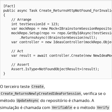
[Fact]

public async Task Create_ReturnsHttpNotFound_ForInvalid
{

    // Arrange

    int testSessionId = 123;

    var mockRepo = new Mock<IBrainstormSessionRepositor
    mockRepo.Setup(repo => repo.GetByIdAsync(testSessio
        .ReturnsAsync((BrainstormSession)null);

    var controller = new IdeasController(mockRepo.Objec
    // Act

    var result = await controller.Create(new NewIdeaMod
    // Assert

    Assert.IsType<NotFoundObjectResult>(result);

O terceiro teste
,
Create
, verifica se o
Create_ReturnsNewlyCreatedIdeaForSession
método
do repositório é chamado. A
UpdateAsync
simulação é chamada com
e o método
Verifiable
Verify