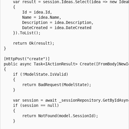
    var result = session.Ideas.Select(idea => new IdeaD
    {

        Id = idea.Id,

        Name = idea.Name,

        Description = idea.Description,

        DateCreated = idea.DateCreated

    }).ToList();

    return Ok(result);

}

[HttpPost("create")]

public async Task<IActionResult> Create([FromBody]NewId
{

    if (!ModelState.IsValid)

    {

        return BadRequest(ModelState);

    }

    var session = await _sessionRepository.GetByIdAsync
    if (session == null)

    {

        return NotFound(model.SessionId);

    }
