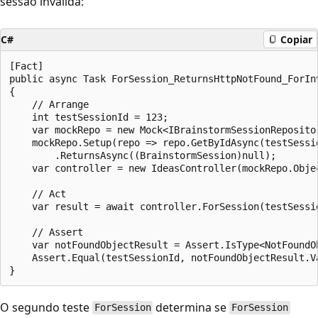
sessão inválida:
C#
Copiar
[Fact]

public async Task ForSession_ReturnsHttpNotFound_ForInv
{

    // Arrange

    int testSessionId = 123;

    var mockRepo = new Mock<IBrainstormSessionRepositor
    mockRepo.Setup(repo => repo.GetByIdAsync(testSessio
        .ReturnsAsync((BrainstormSession)null);

    var controller = new IdeasController(mockRepo.Objec
    // Act

    var result = await controller.ForSession(testSessio
    // Assert

    var notFoundObjectResult = Assert.IsType<NotFoundOb
    Assert.Equal(testSessionId, notFoundObjectResult.Va
O segundo teste
determina se
ForSession
ForSession