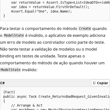
    var returnValue = Assert.IsType<List<IdeaDTO>>(okRe
    var idea = returnValue.FirstOrDefault();

    Assert.Equal("One", idea.Name);

Para testar o comportamento do método
quando
Create
o
é inválido, o aplicativo de exemplo adiciona
ModelState
um erro de modelo ao controlador como parte do teste.
Não tente testar a validação de modelos ou o model
binding em testes de unidade. Teste apenas o
comportamento do método de ação quando houver um
inválido:
ModelState
C#
Copiar
[Fact]

public async Task Create_ReturnsBadRequest_GivenInvalid
{

    // Arrange & Act

    var mockRepo = new Mock<IBrainstormSessionRepositor