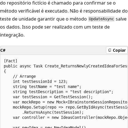
do repositório fictício é chamado para confirmar se o
método verificável é executado. Não é responsabilidade do
teste de unidade garantir que o método
salve
UpdateAsync
os dados. Isso pode ser realizado com um teste de
integração.
C#
Copiar
[Fact]

public async Task Create_ReturnsNewlyCreatedIdeaForSess
{

    // Arrange

    int testSessionId = 123;

    string testName = "test name";

    string testDescription = "test description";

    var testSession = GetTestSession();

    var mockRepo = new Mock<IBrainstormSessionRepositor
    mockRepo.Setup(repo => repo.GetByIdAsync(testSessio
        .ReturnsAsync(testSession);

    var controller = new IdeasController(mockRepo.Objec
    var newIdea = new NewIdeaModel()
