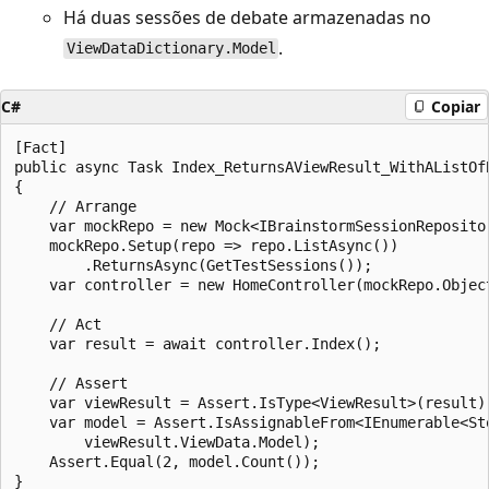
Há duas sessões de debate armazenadas no
.
ViewDataDictionary.Model
C#
Copiar
[Fact]

public async Task Index_ReturnsAViewResult_WithAListOfB
{

    // Arrange

    var mockRepo = new Mock<IBrainstormSessionRepositor
    mockRepo.Setup(repo => repo.ListAsync())

        .ReturnsAsync(GetTestSessions());

    var controller = new HomeController(mockRepo.Object
    // Act

    var result = await controller.Index();

    // Assert

    var viewResult = Assert.IsType<ViewResult>(result);
    var model = Assert.IsAssignableFrom<IEnumerable<Sto
        viewResult.ViewData.Model);

    Assert.Equal(2, model.Count());
