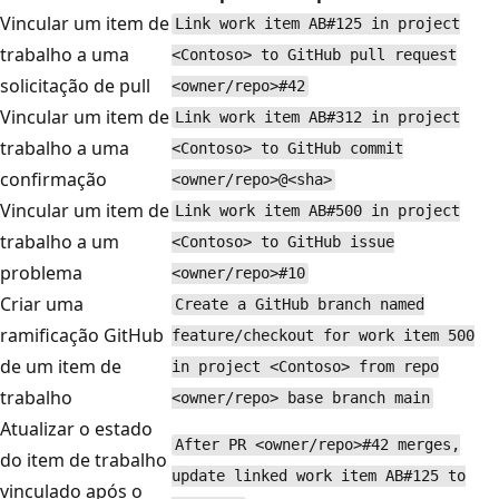
Vincular um item de
Link work item AB#125 in project
trabalho a uma
<Contoso> to GitHub pull request
solicitação de pull
<owner/repo>#42
Vincular um item de
Link work item AB#312 in project
trabalho a uma
<Contoso> to GitHub commit
confirmação
<owner/repo>@<sha>
Vincular um item de
Link work item AB#500 in project
trabalho a um
<Contoso> to GitHub issue
problema
<owner/repo>#10
Criar uma
Create a GitHub branch named
ramificação GitHub
feature/checkout for work item 500
de um item de
in project <Contoso> from repo
trabalho
<owner/repo> base branch main
Atualizar o estado
After PR <owner/repo>#42 merges,
do item de trabalho
update linked work item AB#125 to
vinculado após o