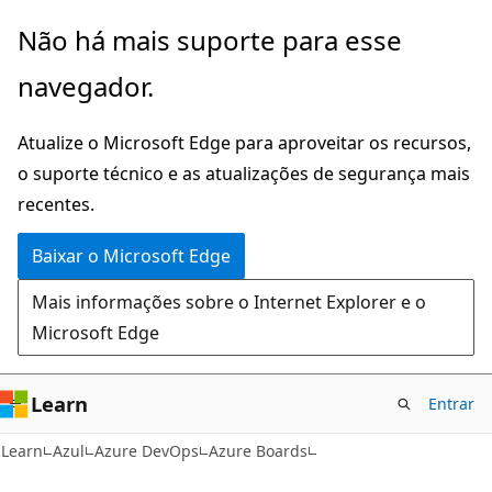
Pular
Não há mais suporte para esse
para
navegador.
o
conteúdo
Atualize o Microsoft Edge para aproveitar os recursos,
principal
o suporte técnico e as atualizações de segurança mais
recentes.
Baixar o Microsoft Edge
Mais informações sobre o Internet Explorer e o
Microsoft Edge
Learn
Entrar
Learn
Azul
Azure DevOps
Azure Boards