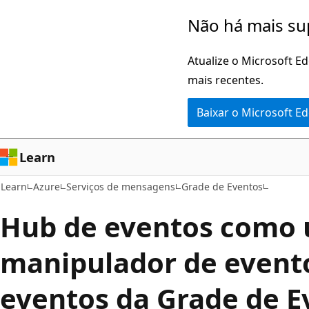
Pular
Não há mais su
para
o
Atualize o Microsoft E
conteúdo
mais recentes.
principal
Baixar o Microsoft E
Learn
Learn
Azure
Serviços de mensagens
Grade de Eventos
Hub de eventos como
manipulador de event
eventos da Grade de E