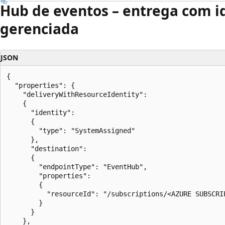
Hub de eventos – entrega com i
gerenciada
JSON
{

  "properties": {

    "deliveryWithResourceIdentity": 

    {

      "identity": 

      {

        "type": "SystemAssigned"

      },

      "destination": 

      {

        "endpointType": "EventHub",

        "properties": 

        {

          "resourceId": "/subscriptions/<AZURE SUBSCRI
        }

      }

    },
