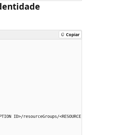
dentidade
Copiar
PTION ID>/resourceGroups/<RESOURCE GROUP NAME>/providers