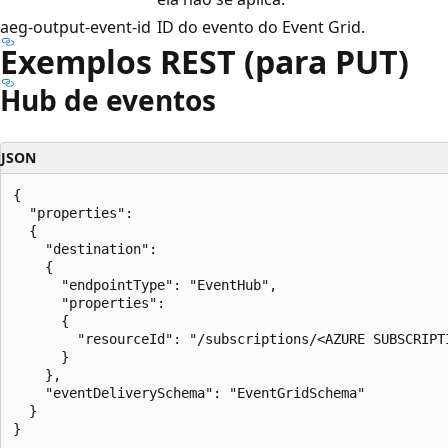
aeg-output-event-id
ID do evento do Event Grid.
Exemplos REST (para PUT)
Hub de eventos
JSON
{

  "properties": 

  {

    "destination": 

    {

      "endpointType": "EventHub",

      "properties": 

      {

        "resourceId": "/subscriptions/<AZURE SUBSCRIPT
      }

    },

    "eventDeliverySchema": "EventGridSchema"

  }
