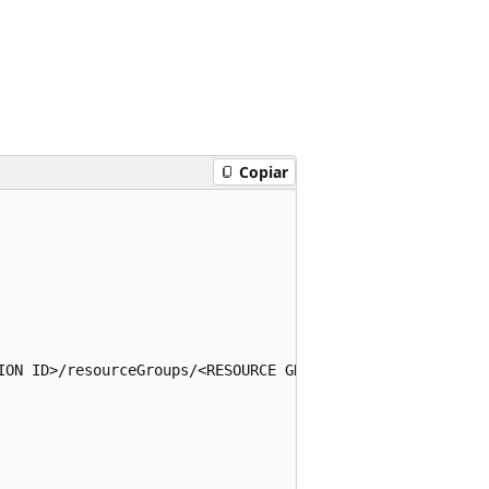
Copiar
ION ID>/resourceGroups/<RESOURCE GROUP NAME>/providers/M