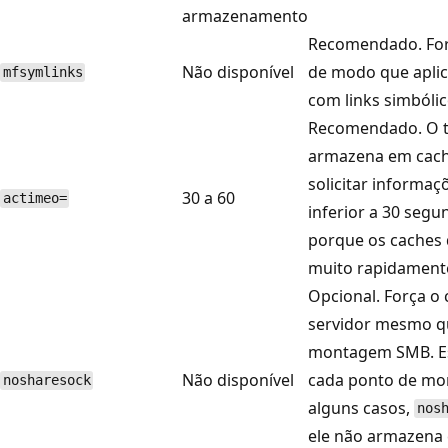
armazenamento
Recomendado. Forç
Não disponível
de modo que aplic
mfsymlinks
com links simbólic
Recomendado. O t
armazena em cache
solicitar informaç
30 a 60
actimeo=
inferior a 30 se
porque os caches d
muito rapidament
Opcional. Força o
servidor mesmo qu
montagem SMB. Es
Não disponível
cada ponto de mo
nosharesock
alguns casos,
nos
ele não armazena