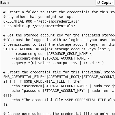
Bash
Copiar
# Create a folder to store the credentials for this sto
# any other that you might set up.

CREDENTIAL_ROOT="/etc/smbcredentials"

sudo mkdir -p "/etc/smbcredentials"

# Get the storage account key for the indicated storage
# You must be logged in with az login and your user ide
# permissions to list the storage account keys for this
STORAGE_ACCOUNT_KEY=$(az storage account keys list \

    --resource-group $RESOURCE_GROUP_NAME \

    --account-name $STORAGE_ACCOUNT_NAME \

    --query "[0].value" --output tsv | tr -d '"')

# Create the credential file for this individual storag
SMB_CREDENTIAL_FILE="$CREDENTIAL_ROOT/$STORAGE_ACCOUNT_
if [ ! -f $SMB_CREDENTIAL_FILE ]; then

    echo "username=$STORAGE_ACCOUNT_NAME" | sudo tee $S
    echo "password=$STORAGE_ACCOUNT_KEY" | sudo tee -a 
else

    echo "The credential file $SMB_CREDENTIAL_FILE alr
fi

# Change permissions on the credential file so only ro