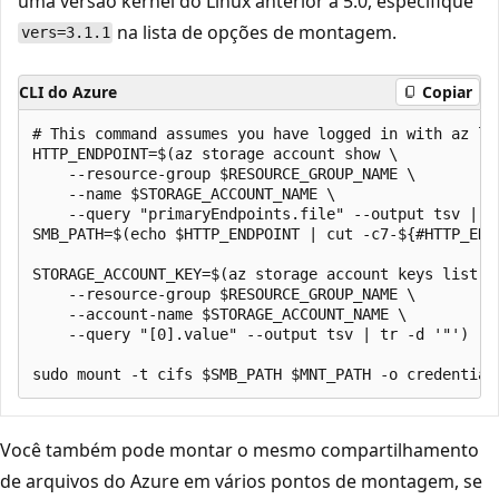
uma versão kernel do Linux anterior à 5.0, especifique
na lista de opções de montagem.
vers=3.1.1
CLI do Azure
Copiar
# This command assumes you have logged in with az log
HTTP_ENDPOINT=$(az storage account show \

    --resource-group $RESOURCE_GROUP_NAME \

    --name $STORAGE_ACCOUNT_NAME \

    --query "primaryEndpoints.file" --output tsv | tr
SMB_PATH=$(echo $HTTP_ENDPOINT | cut -c7-${#HTTP_ENDP
STORAGE_ACCOUNT_KEY=$(az storage account keys list \

    --resource-group $RESOURCE_GROUP_NAME \

    --account-name $STORAGE_ACCOUNT_NAME \

    --query "[0].value" --output tsv | tr -d '"')

Você também pode montar o mesmo compartilhamento
de arquivos do Azure em vários pontos de montagem, se