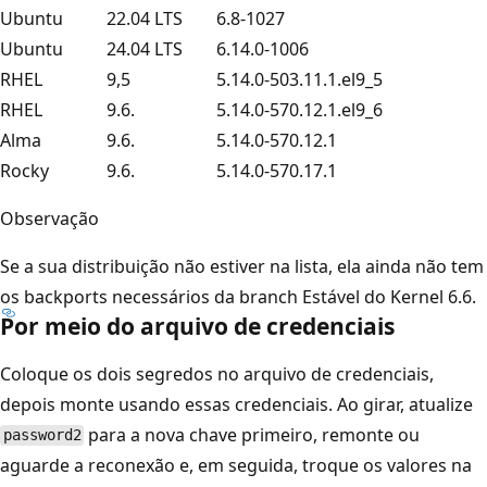
Ubuntu
22.04 LTS
6.8-1027
Ubuntu
24.04 LTS
6.14.0-1006
RHEL
9,5
5.14.0-503.11.1.el9_5
RHEL
9.6.
5.14.0-570.12.1.el9_6
Alma
9.6.
5.14.0-570.12.1
Rocky
9.6.
5.14.0-570.17.1
Observação
Se a sua distribuição não estiver na lista, ela ainda não tem
os backports necessários da branch Estável do Kernel 6.6.
Por meio do arquivo de credenciais
Coloque os dois segredos no arquivo de credenciais,
depois monte usando essas credenciais. Ao girar, atualize
para a nova chave primeiro, remonte ou
password2
aguarde a reconexão e, em seguida, troque os valores na