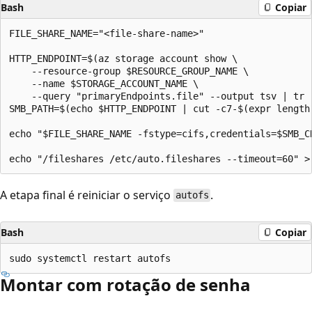
Bash
Copiar
FILE_SHARE_NAME="<file-share-name>"

HTTP_ENDPOINT=$(az storage account show \

    --resource-group $RESOURCE_GROUP_NAME \

    --name $STORAGE_ACCOUNT_NAME \

    --query "primaryEndpoints.file" --output tsv | tr -
SMB_PATH=$(echo $HTTP_ENDPOINT | cut -c7-$(expr length 
echo "$FILE_SHARE_NAME -fstype=cifs,credentials=$SMB_C
A etapa final é reiniciar o serviço
.
autofs
Bash
Copiar
Montar com rotação de senha