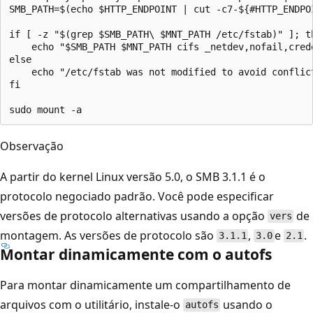
SMB_PATH=$(echo $HTTP_ENDPOINT | cut -c7-${#HTTP_ENDPOI
if [ -z "$(grep $SMB_PATH\ $MNT_PATH /etc/fstab)" ]; th
    echo "$SMB_PATH $MNT_PATH cifs _netdev,nofail,cred
else

    echo "/etc/fstab was not modified to avoid conflic
fi

Observação
A partir do kernel Linux versão 5.0, o SMB 3.1.1 é o
protocolo negociado padrão. Você pode especificar
versões de protocolo alternativas usando a opção
de
vers
montagem. As versões de protocolo são
,
e
.
3.1.1
3.0
2.1
Montar dinamicamente com o autofs
Para montar dinamicamente um compartilhamento de
arquivos com o utilitário, instale-o
usando o
autofs