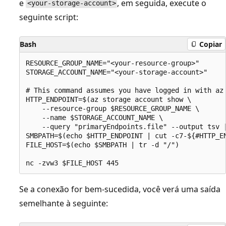
e
, em seguida, execute o
<your-storage-account>
seguinte script:
Bash
Copiar
RESOURCE_GROUP_NAME="<your-resource-group>"

STORAGE_ACCOUNT_NAME="<your-storage-account>"

# This command assumes you have logged in with az 
HTTP_ENDPOINT=$(az storage account show \

    --resource-group $RESOURCE_GROUP_NAME \

    --name $STORAGE_ACCOUNT_NAME \

    --query "primaryEndpoints.file" --output tsv |
SMBPATH=$(echo $HTTP_ENDPOINT | cut -c7-${#HTTP_EN
FILE_HOST=$(echo $SMBPATH | tr -d "/")

Se a conexão for bem-sucedida, você verá uma saída
semelhante à seguinte: