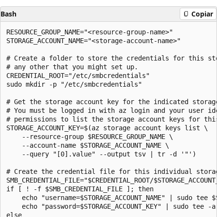
Bash
Copiar
RESOURCE_GROUP_NAME="<resource-group-name>"

STORAGE_ACCOUNT_NAME="<storage-account-name>"

# Create a folder to store the credentials for this sto
# any other that you might set up.

CREDENTIAL_ROOT="/etc/smbcredentials"

sudo mkdir -p "/etc/smbcredentials"

# Get the storage account key for the indicated storage
# You must be logged in with az login and your user ide
# permissions to list the storage account keys for this
STORAGE_ACCOUNT_KEY=$(az storage account keys list \

    --resource-group $RESOURCE_GROUP_NAME \

    --account-name $STORAGE_ACCOUNT_NAME \

    --query "[0].value" --output tsv | tr -d '"')

# Create the credential file for this individual storag
SMB_CREDENTIAL_FILE="$CREDENTIAL_ROOT/$STORAGE_ACCOUNT_
if [ ! -f $SMB_CREDENTIAL_FILE ]; then

    echo "username=$STORAGE_ACCOUNT_NAME" | sudo tee $S
    echo "password=$STORAGE_ACCOUNT_KEY" | sudo tee -a 
else
