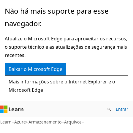
Pular
Não há mais suporte para esse
para
navegador.
o
conteúdo
Atualize o Microsoft Edge para aproveitar os recursos,
principal
o suporte técnico e as atualizações de segurança mais
recentes.
Baixar o Microsoft Edge
Mais informações sobre o Internet Explorer e o
Microsoft Edge
Learn
Entrar
Learn
Azure
Armazenamento
Arquivos