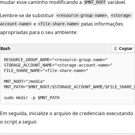
mudar esse caminho modificando a
variável.
$MNT_ROOT
Lembre-se de substituir
,
<resource-group-name>
<storage-
e
pelas informações
account-name>
<file-share-name>
apropriadas para o seu ambiente:
Bash
Copiar
RESOURCE_GROUP_NAME="<resource-group-name>"

STORAGE_ACCOUNT_NAME="<storage-account-name>"

FILE_SHARE_NAME="<file-share-name>"

MNT_ROOT="/media"

MNT_PATH="$MNT_ROOT/$STORAGE_ACCOUNT_NAME/$FILE_SHARE_N
Em seguida, inicialize o arquivo de credenciais executando
o script a seguir.