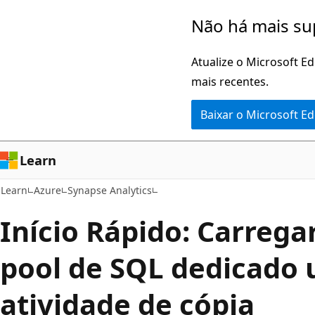
Pular
Não há mais su
para
o
Atualize o Microsoft E
conteúdo
mais recentes.
principal
Baixar o Microsoft E
Learn
Learn
Azure
Synapse Analytics
Início Rápido: Carrega
pool de SQL dedicado 
atividade de cópia