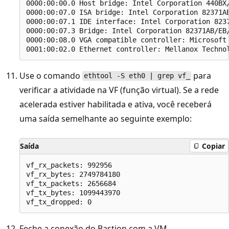
0000:00:00.0 Host bridge: Intel Corporation 440BX/
0000:00:07.0 ISA bridge: Intel Corporation 82371AB
0000:00:07.1 IDE interface: Intel Corporation 8237
0000:00:07.3 Bridge: Intel Corporation 82371AB/EB/
0000:00:08.0 VGA compatible controller: Microsoft 
Use o comando
para
ethtool -S eth0 | grep vf_
verificar a atividade na VF (função virtual). Se a rede
acelerada estiver habilitada e ativa, você receberá
uma saída semelhante ao seguinte exemplo:
Saída
Copiar
vf_rx_packets: 992956

vf_rx_bytes: 2749784180

vf_tx_packets: 2656684

vf_tx_bytes: 1099443970

Feche a conexão do Bastion com a VM.