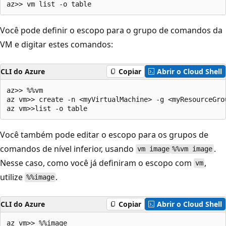
Você pode definir o escopo para o grupo de comandos da
VM e digitar estes comandos:
CLI do Azure
Copiar
Abrir o Cloud Shell
az>> %%vm

az vm>> create -n <myVirtualMachine> -g <myResourceGrou
Você também pode editar o escopo para os grupos de
comandos de nível inferior, usando
.
vm image
%%vm image
Nesse caso, como você já definiram o escopo com
,
vm
utilize
.
%%image
CLI do Azure
Copiar
Abrir o Cloud Shell
az vm>> %%image
