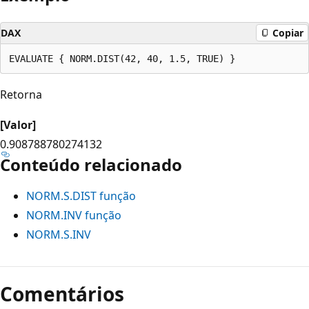
DAX
Copiar
Retorna
[Valor]
0.908788780274132
Conteúdo relacionado
NORM.S.DIST função
NORM.INV função
NORM.S.INV
Modo
de
Comentários
leitura