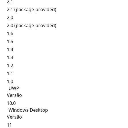
2.1
2.1 (package-provided)
2.0
2.0 (package-provided)
1.6
1.5
1.4
1.3
1.2
1.1
1.0
UWP
Versão
10.0
Windows Desktop
Versão
11