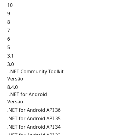
10
9
8
7
6
5
3.1
3.0
.NET Community Toolkit
Versão
8.4.0
.NET for Android
Versão
.NET for Android API 36
.NET for Android API 35
.NET for Android API 34