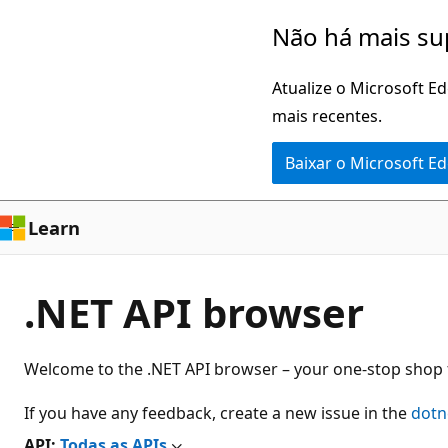
Pular
Não há mais su
para
o
Atualize o Microsoft E
conteúdo
mais recentes.
principal
Baixar o Microsoft E
Learn
.NET API browser
Welcome to the .NET API browser – your one-stop shop f
If you have any feedback, create a new issue in the
dotn
API:
Todas as APIs