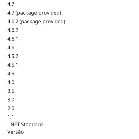
4.7
4.7 (package-provided)
4.6.2 (package-provided)
4.6.2
4.6.1
4.6
4.5.2
4.5.1
4.5
4.0
3.5
3.0
2.0
1.1
.NET Standard
Versão