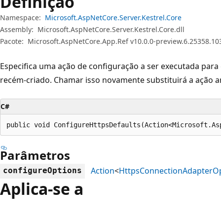
Definição
Namespace:
Microsoft.AspNetCore.Server.Kestrel.Core
Assembly:
Microsoft.AspNetCore.Server.Kestrel.Core.dll
Pacote:
Microsoft.AspNetCore.App.Ref v10.0.0-preview.6.25358.10
Especifica uma ação de configuração a ser executada para
recém-criado. Chamar isso novamente substituirá a ação an
C#
public void ConfigureHttpsDefaults(Action<Microsoft.As
Parâmetros
Action
<
HttpsConnectionAdapterO
configureOptions
Aplica-se a
Modo