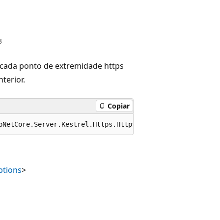
3
 cada ponto de extremidade https
terior.
Copiar
pNetCore.Server.Kestrel.Https.HttpsConnectionAdapterOpti
ptions
>