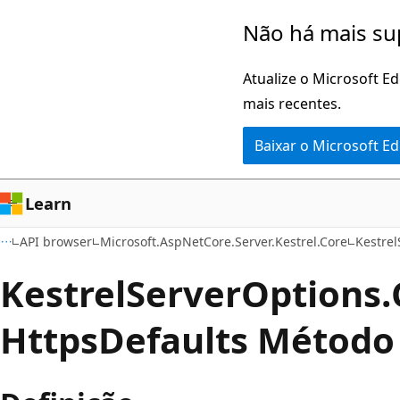
Pular
Ignore
Não há mais su
para
e
o
passe
Atualize o Microsoft E
conteúdo
para
mais recentes.
principal
a
Baixar o Microsoft E
navegação
na
página
Learn
API browser
Microsoft.AspNetCore.Server.Kestrel.Core
Kestre
Kestrel
Server
Options.
Https
Defaults Método