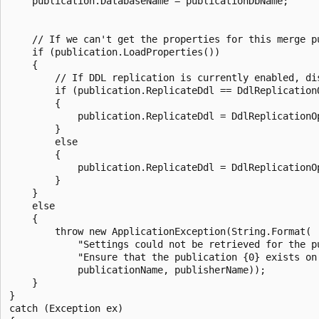
    publication.DatabaseName = publicationDbName;

    // If we can't get the properties for this merge p
    if (publication.LoadProperties())

    {

        // If DDL replication is currently enabled, dis
        if (publication.ReplicateDdl == DdlReplicationO
        {

            publication.ReplicateDdl = DdlReplicationOp
        }

        else

        {

            publication.ReplicateDdl = DdlReplicationOp
        }

    }

    else

    {

        throw new ApplicationException(String.Format(

            "Settings could not be retrieved for the pu
            "Ensure that the publication {0} exists on 
            publicationName, publisherName));

    }

}

catch (Exception ex)
