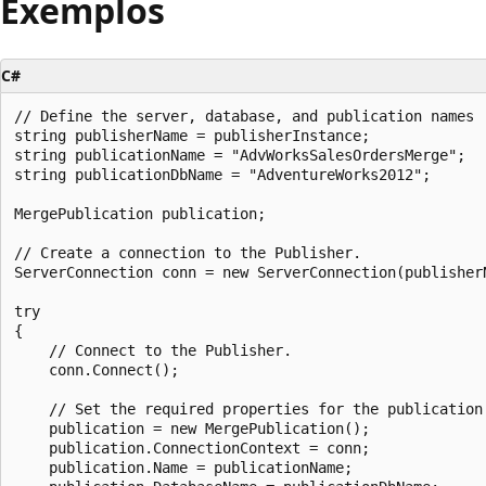
Exemplos
C#
// Define the server, database, and publication names

string publisherName = publisherInstance;

string publicationName = "AdvWorksSalesOrdersMerge";

string publicationDbName = "AdventureWorks2012";

MergePublication publication;

// Create a connection to the Publisher.

ServerConnection conn = new ServerConnection(publisherN
try

{

    // Connect to the Publisher.

    conn.Connect();

    // Set the required properties for the publication.
    publication = new MergePublication();

    publication.ConnectionContext = conn;

    publication.Name = publicationName;
