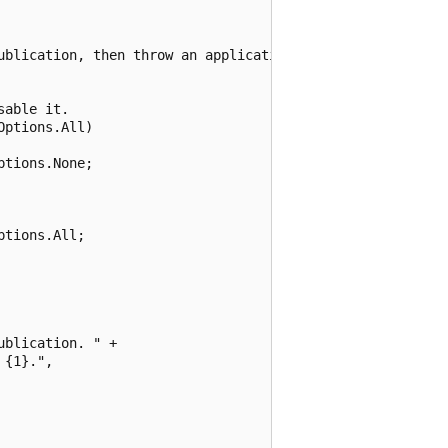
ublication, then throw an application exception.

able it.

ptions.All)

tions.None;

tions.All;

blication. " +

{1}.",
