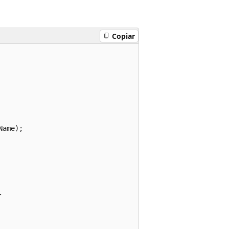
Copiar
ame);


