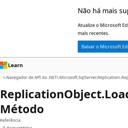
Pular
Ignore
Não há mais su
para
e
o
passe
Atualize o Microsoft E
conteúdo
para
mais recentes.
principal
a
Baixar o Microsoft E
navegação
na
página
Learn
Navegador de API do .NET
Microsoft.SqlServer.Replication
Rep
Replication
Object.
Loa
Método
Referência