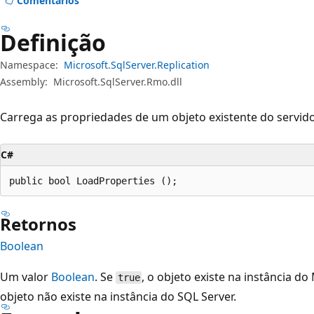
Comentários
Definição
Namespace:
Microsoft.SqlServer.Replication
Assembly:
Microsoft.SqlServer.Rmo.dll
Carrega as propriedades de um objeto existente do servido
C#
public bool LoadProperties ();
Retornos
Boolean
Um valor
Boolean
. Se
, o objeto existe na instância do
true
objeto não existe na instância do SQL Server.