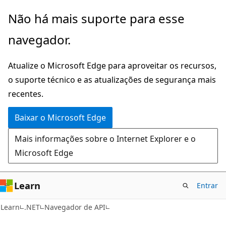
Pular
Ignore
Não há mais suporte para esse
para
e
navegador.
o
passe
conteúdo
para
Atualize o Microsoft Edge para aproveitar os recursos,
principal
a
o suporte técnico e as atualizações de segurança mais
navegação
recentes.
na
página
Baixar o Microsoft Edge
Mais informações sobre o Internet Explorer e o
Microsoft Edge
Learn
Entrar
Learn
.NET
Navegador de API