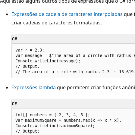
Aqui estão alguns outros tipos de expressões que o C# for
Expressões de cadeia de caracteres interpoladas
que 
criar cadeias de caracteres formatadas:
C#
var r = 2.3;

var message = $"The area of a circle with radius {
Console.WriteLine(message);

// Output:

Expressões lambda
que permitem criar funções anôn
C#
int[] numbers = { 2, 3, 4, 5 };

var maximumSquare = numbers.Max(x => x * x);

Console.WriteLine(maximumSquare);

// Output:
