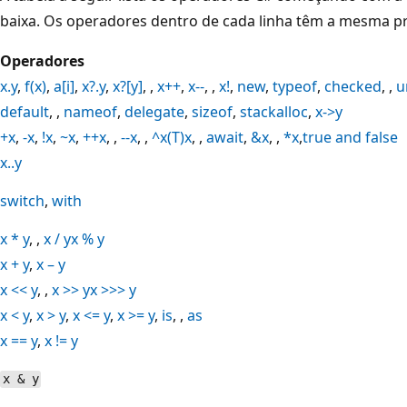
baixa. Os operadores dentro de cada linha têm a mesma p
Operadores
x.y
,
f(x)
,
a[i]
,
x?.y
,
x?[y]
, ,
x++
,
x--
, ,
x!
,
new
,
typeof
,
checked
, ,
u
default
, ,
nameof
,
delegate
,
sizeof
,
stackalloc
,
x->y
+x
,
-x
,
!x
,
~x
,
++x
, ,
--x
, ,
^x
(T)x
, ,
await
,
&x
, ,
*x
,
true and false
x..y
switch
,
with
x * y
, ,
x / y
x % y
x + y
,
x – y
x << y
, ,
x >> y
x >>> y
x < y
,
x > y
,
x <= y
,
x >= y
,
is
, ,
as
x == y
,
x != y
x & y