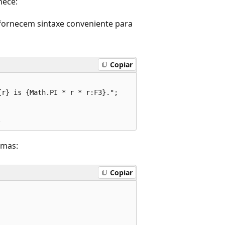
nece:
fornecem sintaxe conveniente para
Copiar
r} is {Math.PI * r * r:F3}.";

imas:
Copiar