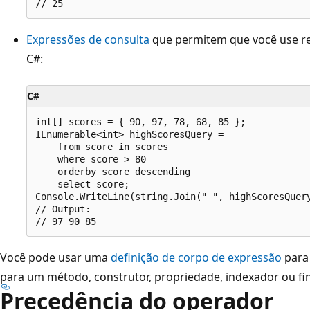
Expressões de consulta
que permitem que você use re
C#:
C#
int[] scores = { 90, 97, 78, 68, 85 };

IEnumerable<int> highScoresQuery =

    from score in scores

    where score > 80

    orderby score descending

    select score;

Console.WriteLine(string.Join(" ", highScoresQuery
// Output:

Você pode usar uma
definição de corpo de expressão
para 
para um método, construtor, propriedade, indexador ou fin
Precedência do operador