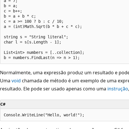
a = 7;

b = a;

c = b++;

b = a + b * c;

c = a >= 100 ? b : c / 10;

a = (int)Math.Sqrt(b * b + c * c);

string s = "String literal";

char l = s[s.Length - 1];

List<int> numbers = [..collection];

Normalmente, uma expressão produz um resultado e pode 
Uma
void
chamada de método é um exemplo de uma expr
resultado. Ele pode ser usado apenas como uma
instrução
C#