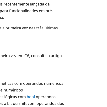
is recentemente lançada da
para funcionalidades em pré-
ma.
la primeira vez nas três últimas
meira vez em C#, consulte o artigo
tméticas com operandos numéricos
s numéricos
s lógicas com
bool
operandos
t a bit ou shift com operandos dos