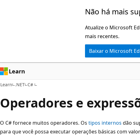
Pular
Não há mais su
para
o
Atualize o Microsoft E
conteúdo
mais recentes.
principal
Baixar o Microsoft E
Learn
Learn
.NET
C#
Operadores e express
O C# fornece muitos operadores. Os
tipos internos
dão sup
para que você possa executar operações básicas com valor