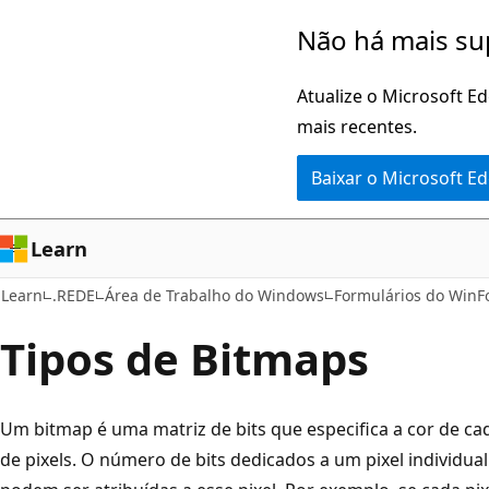
Pular
Não há mais su
para
o
Atualize o Microsoft E
conteúdo
mais recentes.
principal
Baixar o Microsoft E
Learn
Learn
.REDE
Área de Trabalho do Windows
Formulários do Win
Tipos de Bitmaps
Um bitmap é uma matriz de bits que especifica a cor de ca
de pixels. O número de bits dedicados a um pixel individu