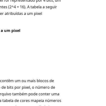
el for representado por 4 bits, um
es (2^4 = 16). A tabela a seguir
 atribuídas a um pixel
 a um pixel
 contêm um ou mais blocos de
e bits por pixel, o número de
e arquivo também pode conter uma
ma tabela de cores mapeia números