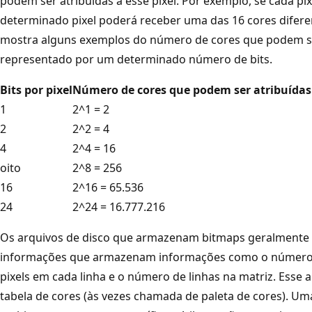
podem ser atribuídas a esse pixel. Por exemplo, se cada pix
determinado pixel poderá receber uma das 16 cores diferent
mostra alguns exemplos do número de cores que podem ser
representado por um determinado número de bits.
Bits por pixel
Número de cores que podem ser atribuídas
1
2^1 = 2
2
2^2 = 4
4
2^4 = 16
oito
2^8 = 256
16
2^16 = 65.536
24
2^24 = 16.777.216
Os arquivos de disco que armazenam bitmaps geralmente
informações que armazenam informações como o número d
pixels em cada linha e o número de linhas na matriz. Ess
tabela de cores (às vezes chamada de paleta de cores). U