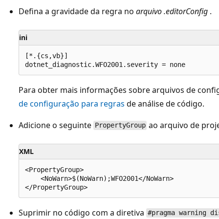
Defina a gravidade da regra no
arquivo .editorConfig
.
ini
[*.{cs,vb}]

Para obter mais informações sobre arquivos de config
de configuração para regras
de análise de código.
Adicione o seguinte
ao arquivo de proj
PropertyGroup
XML
<PropertyGroup>

    <NoWarn>$(NoWarn);WFO2001</NoWarn>

Suprimir no código com a diretiva
#pragma warning di