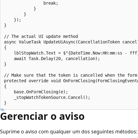
                break;

            }

        }

    });

}

// The actual UI update method

async ValueTask UpdateUiAsync(CancellationToken cancell
{

    lblStopWatch.Text = $"{DateTime.Now:HH:mm:ss - fff}
    await Task.Delay(20, cancellation);

}

// Make sure that the token is cancelled when the form 
protected override void OnFormClosing(FormClosingEventA
{

    base.OnFormClosing(e);

    _stopWatchTokenSource.Cancel();

Gerenciar o aviso
Suprime o aviso com qualquer um dos seguintes métodos: