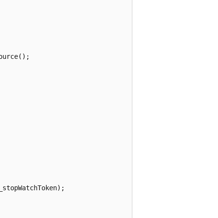
urce();

stopWatchToken);
