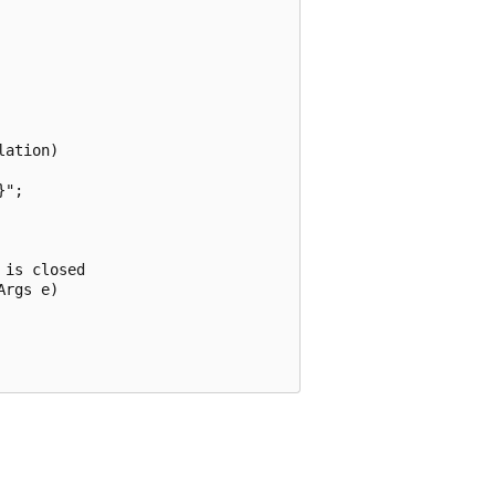
ation)

";

is closed

rgs e)
