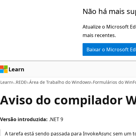
Pular
Não há mais su
para
o
Atualize o Microsoft E
conteúdo
mais recentes.
principal
Baixar o Microsoft E
Learn
Learn
.REDE
Área de Trabalho do Windows
Formulários do Win
Aviso do compilador 
Versão introduzida:
.NET 9
A tarefa está sendo passada para InvokeAsync sem um 