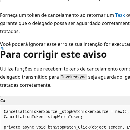
Forneça um token de cancelamento ao retornar um
Task
o
garante que o delegado possa ser aguardado corretament
tratadas.
Você poderá ignorar esse erro se sua intenção for executa
Para corrigir este aviso
Utilize funções que recebem tokens de cancelamento como
delegado transmitido para
seja aguardado, ga
InvokeAsync
tratadas corretamente.
C#
CancellationTokenSource _stopWatchTokenSource = new();

CancellationToken _stopWatchToken;

private async void btnStopWatch_Click(object sender, Ev