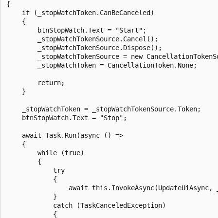
{

    if (_stopWatchToken.CanBeCanceled)

    {

        btnStopWatch.Text = "Start";

        _stopWatchTokenSource.Cancel();

        _stopWatchTokenSource.Dispose();

        _stopWatchTokenSource = new CancellationTokenSo
        _stopWatchToken = CancellationToken.None;

        return;

    }

    _stopWatchToken = _stopWatchTokenSource.Token;

    btnStopWatch.Text = "Stop";

    await Task.Run(async () =>

    {

        while (true)

        {

            try

            {

                await this.InvokeAsync(UpdateUiAsync, _
            }

            catch (TaskCanceledException)

            {
