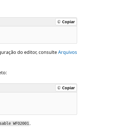
Copiar
uração do editor, consulte
Arquivos
eto:
Copiar
.
sable WFO2001