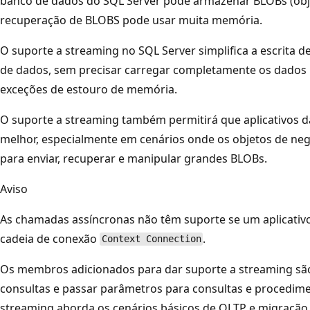
banco de dados do SQL Server pode armazenar BLOBs (obje
recuperação de BLOBS pode usar muita memória.
O suporte a streaming no SQL Server simplifica a escrita d
de dados, sem precisar carregar completamente os dado
exceções de estouro de memória.
O suporte a streaming também permitirá que aplicativos 
melhor, especialmente em cenários onde os objetos de ne
para enviar, recuperar e manipular grandes BLOBs.
Aviso
As chamadas assíncronas não têm suporte se um aplicativ
cadeia de conexão
.
Context Connection
Os membros adicionados para dar suporte a streaming sã
consultas e passar parâmetros para consultas e procedim
streaming aborda os cenários básicos de OLTP e migração 