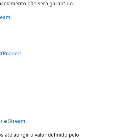
ancelamento não será garantido.
ream
:
xtReader
:
er
e
Stream
.
 até atingir o valor definido pelo