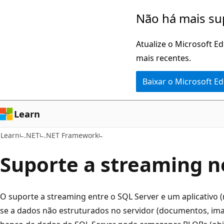
Pular
Não há mais su
para
o
Atualize o Microsoft E
conteúdo
mais recentes.
principal
Baixar o Microsoft E
Learn
Learn
.NET
.NET Framework
Suporte a streaming no
O suporte a streaming entre o SQL Server e um aplicativo 
se a dados não estruturados no servidor (documentos, ima