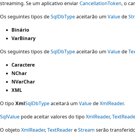
streaming. Se um aplicativo enviar
CancellationToken
, o c
Os seguintes tipos de
SqlDbType
aceitarão um
Value
de
St
Binário
VarBinary
Os seguintes tipos de
SqlDbType
aceitarão um
Value
de
Te
Caractere
NChar
NVarChar
XML
O tipo
Xml
SqlDbType
aceitará um
Value
de
XmlReader
.
SqlValue
pode aceitar valores do tipo
XmlReader
,
TextRead
O objeto
XmlReader
,
TextReader
e
Stream
serão transferidos