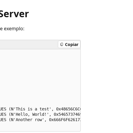
Server
de exemplo:
Copiar
UES (N'This is a test', 0x48656C6C6F, N'<test>value</test
UES (N'Hello, World!', 0x54657374696E67, N'<test>value2</
UES (N'Another row', 0x666F6F626172, N'<fff>bbb</fff><fff