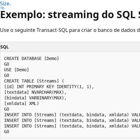
Size
.
Exemplo: streaming do SQL 
Use o seguinte Transact-SQL para criar o banco de dados 
SQL
CREATE DATABASE [Demo]

GO

USE [Demo]

GO

CREATE TABLE [Streams] (

[id] INT PRIMARY KEY IDENTITY(1, 1),

[textdata] NVARCHAR(MAX),

[bindata] VARBINARY(MAX),

[xmldata] XML)

GO

INSERT INTO [Streams] (textdata, bindata, xmldata) VAL
INSERT INTO [Streams] (textdata, bindata, xmldata) VAL
INSERT INTO [Streams] (textdata, bindata, xmldata) VAL