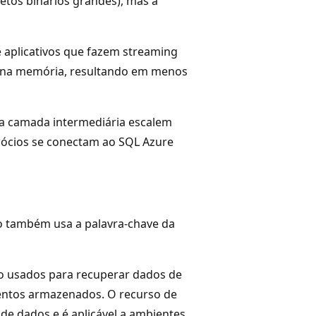
tos binários grandes), mas a
e aplicativos que fazem streaming
s na memória, resultando em menos
da camada intermediária escalem
gócios se conectam ao SQL Azure
o também usa a palavra-chave da
o usados para recuperar dados de
entos armazenados. O recurso de
de dados e é aplicável a ambientes