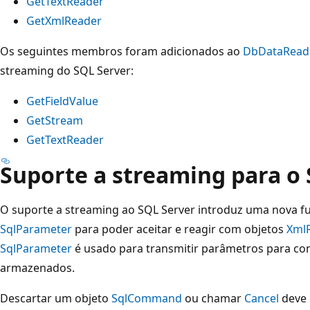
GetTextReader
GetXmlReader
Os seguintes membros foram adicionados ao
DbDataRead
streaming do SQL Server:
GetFieldValue
GetStream
GetTextReader
Suporte a streaming para o
O suporte a streaming ao SQL Server introduz uma nova fu
SqlParameter
para poder aceitar e reagir com objetos
Xml
SqlParameter
é usado para transmitir parâmetros para co
armazenados.
Descartar um objeto
SqlCommand
ou chamar
Cancel
deve 