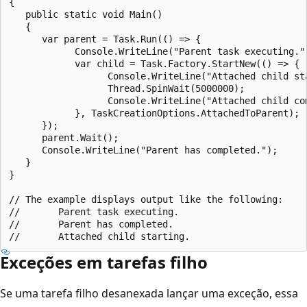
{

   public static void Main()

   {

      var parent = Task.Run(() => {

            Console.WriteLine("Parent task executing.")
            var child = Task.Factory.StartNew(() => {

                  Console.WriteLine("Attached child sta
                  Thread.SpinWait(5000000);

                  Console.WriteLine("Attached child com
            }, TaskCreationOptions.AttachedToParent);

      });

      parent.Wait();

      Console.WriteLine("Parent has completed.");

   }

}

// The example displays output like the following:

//       Parent task executing.

//       Parent has completed.

Exceções em tarefas filho
Se uma tarefa filho desanexada lançar uma exceção, essa