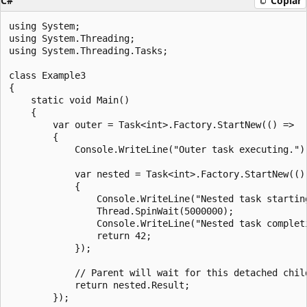
C#
Copiar
using System;

using System.Threading;

using System.Threading.Tasks;

class Example3

{

    static void Main()

    {

        var outer = Task<int>.Factory.StartNew(() =>

        {

            Console.WriteLine("Outer task executing.");
            var nested = Task<int>.Factory.StartNew(() 
            {

                Console.WriteLine("Nested task starting
                Thread.SpinWait(5000000);

                Console.WriteLine("Nested task completi
                return 42;

            });

            // Parent will wait for this detached child
            return nested.Result;

        });
