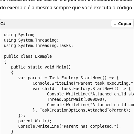
do exemplo é a mesma sempre que você executa o código.
C#
Copiar
using System;

using System.Threading;

using System.Threading.Tasks;

public class Example

{

   public static void Main()

   {

      var parent = Task.Factory.StartNew(() => {

            Console.WriteLine("Parent task executing.")
            var child = Task.Factory.StartNew(() => {

                  Console.WriteLine("Attached child sta
                  Thread.SpinWait(5000000);

                  Console.WriteLine("Attached child com
            }, TaskCreationOptions.AttachedToParent);

      });

      parent.Wait();

      Console.WriteLine("Parent has completed.");

   }
