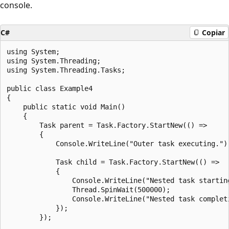
console.
C#
Copiar
using System;

using System.Threading;

using System.Threading.Tasks;

public class Example4

{

    public static void Main()

    {

        Task parent = Task.Factory.StartNew(() =>

        {

            Console.WriteLine("Outer task executing.");
            Task child = Task.Factory.StartNew(() =>

            {

                Console.WriteLine("Nested task starting
                Thread.SpinWait(500000);

                Console.WriteLine("Nested task completi
            });

        });
