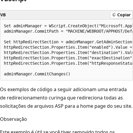
VB
Copiar
Set adminManager = WScript.CreateObject("Microsoft.App
adminManager.CommitPath = "MACHINE/WEBROOT/APPHOST/Defa
Set httpRedirectSection = adminManager.GetAdminSection
httpRedirectSection.Properties.Item("enabled").Value = 
httpRedirectSection.Properties.Item("destination").Valu
httpRedirectSection.Properties.Item("exactDestination")
httpRedirectSection.Properties.Item("httpResponseStatus
Os exemplos de código a seguir adicionam uma entrada
de redirecionamento curinga que redireciona todas as
solicitações de arquivos ASP para a home page do seu site.
Observação
Este exemplo é útil se você tiver removido todos os