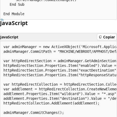
   End Sub

JavaScript
JavaScript
Copiar
var adminManager = new ActiveXObject('Microsoft.Applica
adminManager.CommitPath = "MACHINE/WEBROOT/APPHOST/Defa
var httpRedirectSection = adminManager.GetAdminSection
httpRedirectSection.Properties.Item("enabled").Value = 
httpRedirectSection.Properties.Item("exactDestination")
httpRedirectSection.Properties.Item("httpResponseStatus
var httpRedirectCollection = httpRedirectSection.Collec
var addElement = httpRedirectCollection.CreateNewElemen
addElement.Properties.Item("wildcard").Value = "*.asp";
addElement.Properties.Item("destination").Value = "/def
httpRedirectCollection.AddElement(addElement);
