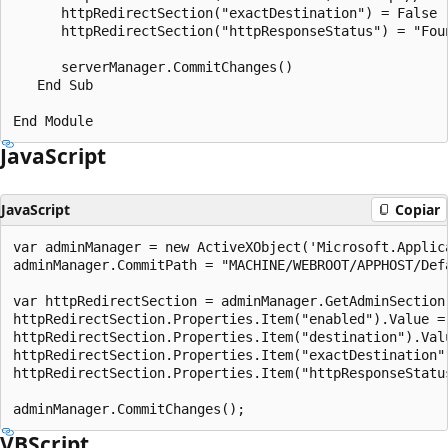
      httpRedirectSection("exactDestination") = False

      httpRedirectSection("httpResponseStatus") = "Foun
      serverManager.CommitChanges()

   End Sub

JavaScript
JavaScript
Copiar
var adminManager = new ActiveXObject('Microsoft.Applica
adminManager.CommitPath = "MACHINE/WEBROOT/APPHOST/Defa
var httpRedirectSection = adminManager.GetAdminSection
httpRedirectSection.Properties.Item("enabled").Value = 
httpRedirectSection.Properties.Item("destination").Valu
httpRedirectSection.Properties.Item("exactDestination")
httpRedirectSection.Properties.Item("httpResponseStatus
VBScript