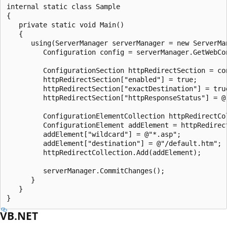
internal static class Sample

{

   private static void Main()

   {

      using(ServerManager serverManager = new ServerMan
         Configuration config = serverManager.GetWebCon
         ConfigurationSection httpRedirectSection = co
         httpRedirectSection["enabled"] = true;

         httpRedirectSection["exactDestination"] = true
         httpRedirectSection["httpResponseStatus"] = @"
         ConfigurationElementCollection httpRedirectCo
         ConfigurationElement addElement = httpRedirect
         addElement["wildcard"] = @"*.asp";

         addElement["destination"] = @"/default.htm";

         httpRedirectCollection.Add(addElement);

         serverManager.CommitChanges();

      }

   }

VB.NET