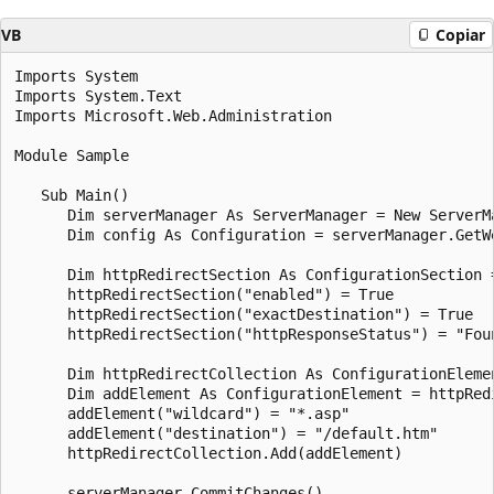
VB
Copiar
Imports System

Imports System.Text

Imports Microsoft.Web.Administration

Module Sample

   Sub Main()

      Dim serverManager As ServerManager = New ServerMa
      Dim config As Configuration = serverManager.GetW
      Dim httpRedirectSection As ConfigurationSection 
      httpRedirectSection("enabled") = True

      httpRedirectSection("exactDestination") = True

      httpRedirectSection("httpResponseStatus") = "Foun
      Dim httpRedirectCollection As ConfigurationEleme
      Dim addElement As ConfigurationElement = httpRed
      addElement("wildcard") = "*.asp"

      addElement("destination") = "/default.htm"

      httpRedirectCollection.Add(addElement)

      serverManager.CommitChanges()
