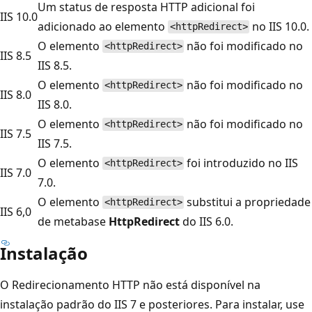
Um status de resposta HTTP adicional foi
IIS 10.0
adicionado ao elemento
no IIS 10.0.
<httpRedirect>
O elemento
não foi modificado no
<httpRedirect>
IIS 8.5
IIS 8.5.
O elemento
não foi modificado no
<httpRedirect>
IIS 8.0
IIS 8.0.
O elemento
não foi modificado no
<httpRedirect>
IIS 7.5
IIS 7.5.
O elemento
foi introduzido no IIS
<httpRedirect>
IIS 7.0
7.0.
O elemento
substitui a propriedade
<httpRedirect>
IIS 6,0
de metabase
HttpRedirect
do IIS 6.0.
Instalação
O Redirecionamento HTTP não está disponível na
instalação padrão do IIS 7 e posteriores. Para instalar, use