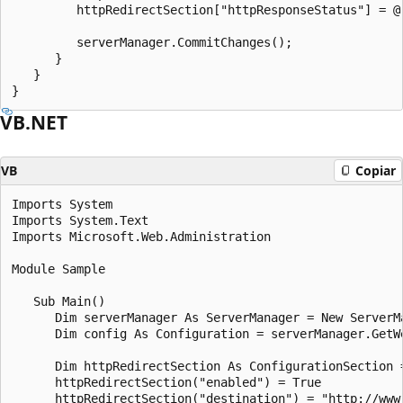
         httpRedirectSection["httpResponseStatus"] = @"
         serverManager.CommitChanges();

      }

   }

VB.NET
VB
Copiar
Imports System

Imports System.Text

Imports Microsoft.Web.Administration

Module Sample

   Sub Main()

      Dim serverManager As ServerManager = New ServerMa
      Dim config As Configuration = serverManager.GetW
      Dim httpRedirectSection As ConfigurationSection 
      httpRedirectSection("enabled") = True

      httpRedirectSection("destination") = "http://www.