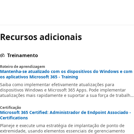
Modo
de
Recursos adicionais
leitura
desativado
Treinamento
Roteiro de aprendizagem
Mantenha-se atualizado com os dispositivos do Windows e com
os aplicativos Microsoft 365 - Training
Saiba como implementar efetivamente atualizações para
dispositivos Windows e Microsoft 365 Apps. Pode implementar
atualizações mais rapidamente e suportar a sua força de trabalho
remota seguindo um processo trifásico* **Planear > Preparar >
Implementar**.
Certificação
Microsoft 365 Certified: Administrador de Endpoint Associado -
Certifications
Planeje e execute uma estratégia de implantação de ponto de
extremidade, usando elementos essenciais de gerenciamento