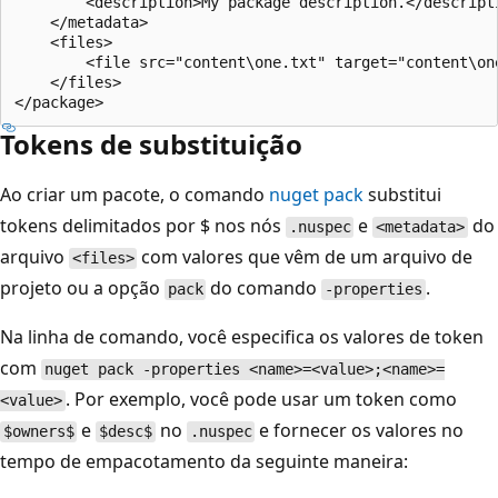
        <description>My package description.</descripti
    </metadata>

    <files>

        <file src="content\one.txt" target="content\one
    </files>

Tokens de substituição
Ao criar um pacote, o comando
nuget pack
substitui
tokens delimitados por $ nos nós
e
do
.nuspec
<metadata>
arquivo
com valores que vêm de um arquivo de
<files>
projeto ou a opção
do comando
.
pack
-properties
Na linha de comando, você especifica os valores de token
com
nuget pack -properties <name>=<value>;<name>=
. Por exemplo, você pode usar um token como
<value>
e
no
e fornecer os valores no
$owners$
$desc$
.nuspec
tempo de empacotamento da seguinte maneira: