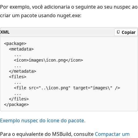
Por exemplo, você adicionaria o seguinte ao seu nuspec ao
criar um pacote usando nuget.exe:
XML
Copiar
<package>

  <metadata>

    ...

    <icon>images\icon.png</icon>

    ...

  </metadata>

  <files>

    ...

    <file src="..\icon.png" target="images\" />

    ...

  </files>

Exemplo nuspec do ícone do pacote.
Para o equivalente do MSBuild, consulte
Compactar um