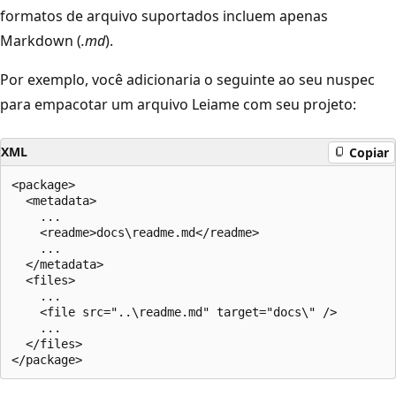
formatos de arquivo suportados incluem apenas
Markdown (
.md
).
Por exemplo, você adicionaria o seguinte ao seu nuspec
para empacotar um arquivo Leiame com seu projeto:
XML
Copiar
<package>

  <metadata>

    ...

    <readme>docs\readme.md</readme>

    ...

  </metadata>

  <files>

    ...

    <file src="..\readme.md" target="docs\" />

    ...

  </files>
