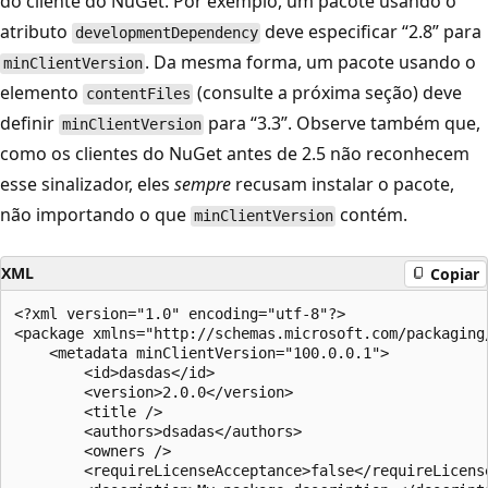
do cliente do NuGet. Por exemplo, um pacote usando o
atributo
deve especificar “2.8” para
developmentDependency
. Da mesma forma, um pacote usando o
minClientVersion
elemento
(consulte a próxima seção) deve
contentFiles
definir
para “3.3”. Observe também que,
minClientVersion
como os clientes do NuGet antes de 2.5 não reconhecem
esse sinalizador, eles
sempre
recusam instalar o pacote,
não importando o que
contém.
minClientVersion
XML
Copiar
<?xml version="1.0" encoding="utf-8"?>

<package xmlns="http://schemas.microsoft.com/packaging/
    <metadata minClientVersion="100.0.0.1">

        <id>dasdas</id>

        <version>2.0.0</version>

        <title />

        <authors>dsadas</authors>

        <owners />

        <requireLicenseAcceptance>false</requireLicense