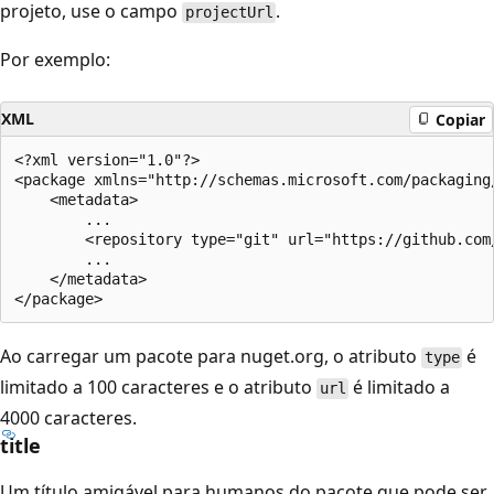
projeto, use o campo
.
projectUrl
Por exemplo:
XML
Copiar
<?xml version="1.0"?>

<package xmlns="http://schemas.microsoft.com/packaging/
    <metadata>

        ...

        <repository type="git" url="https://github.com
        ...

    </metadata>

Ao carregar um pacote para nuget.org, o atributo
é
type
limitado a 100 caracteres e o atributo
é limitado a
url
4000 caracteres.
title
Um título amigável para humanos do pacote que pode ser