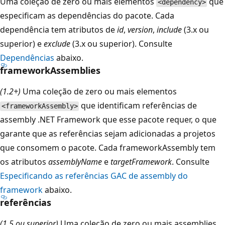
Uma coleção de zero ou mais elementos
que
<dependency>
especificam as dependências do pacote. Cada
dependência tem atributos de
id
,
version
,
include
(3.x ou
superior) e
exclude
(3.x ou superior). Consulte
Dependências
abaixo.
frameworkAssemblies
(1.2+)
Uma coleção de zero ou mais elementos
que identificam referências de
<frameworkAssembly>
assembly .NET Framework que esse pacote requer, o que
garante que as referências sejam adicionadas a projetos
que consomem o pacote. Cada frameworkAssembly tem
os atributos
assemblyName
e
targetFramework
. Consulte
Especificando as referências GAC de assembly do
framework
abaixo.
referências
(1.5 ou superior)
Uma coleção de zero ou mais assemblies