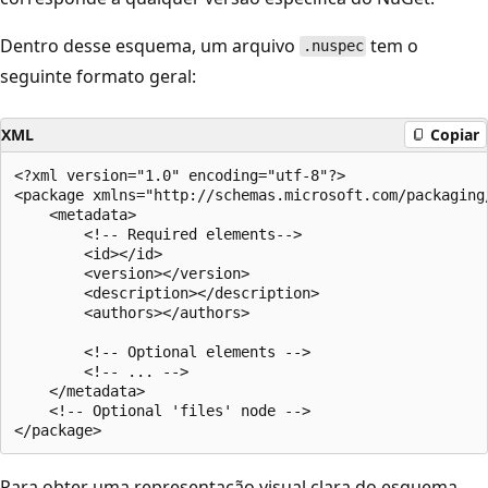
Dentro desse esquema, um arquivo
tem o
.nuspec
seguinte formato geral:
XML
Copiar
<?xml version="1.0" encoding="utf-8"?>

<package xmlns="http://schemas.microsoft.com/packaging/
    <metadata>

        <!-- Required elements-->

        <id></id>

        <version></version>

        <description></description>

        <authors></authors>

        <!-- Optional elements -->

        <!-- ... -->

    </metadata>

    <!-- Optional 'files' node -->

Para obter uma representação visual clara do esquema,