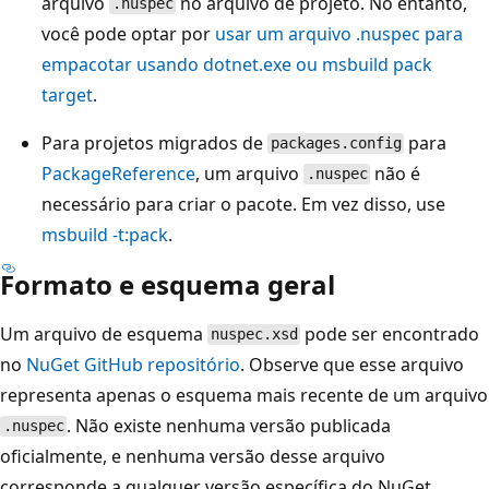
arquivo
no arquivo de projeto. No entanto,
.nuspec
você pode optar por
usar um arquivo
.nuspec
para
empacotar usando
dotnet.exe
ou
msbuild pack
target
.
Para projetos migrados de
para
packages.config
PackageReference
, um arquivo
não é
.nuspec
necessário para criar o pacote. Em vez disso, use
msbuild -t:pack
.
Formato e esquema geral
Um arquivo de esquema
pode ser encontrado
nuspec.xsd
no
NuGet GitHub repositório
. Observe que esse arquivo
representa apenas o esquema mais recente de um arquivo
. Não existe nenhuma versão publicada
.nuspec
oficialmente, e nenhuma versão desse arquivo
corresponde a qualquer versão específica do NuGet.