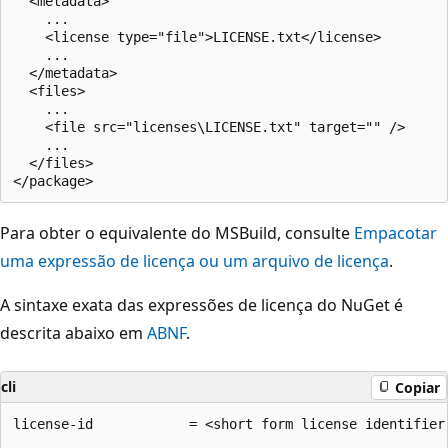
  <metadata>

    ...

    <license type="file">LICENSE.txt</license>

    ...

  </metadata>

  <files>

    ...

    <file src="licenses\LICENSE.txt" target="" />

    ...

  </files>

Para obter o equivalente do MSBuild, consulte
Empacotar
uma expressão de licença ou um arquivo de licença
.
A sintaxe exata das expressões de licença do NuGet é
descrita abaixo em
ABNF
.
cli
Copiar
license-id            = <short form license identifier