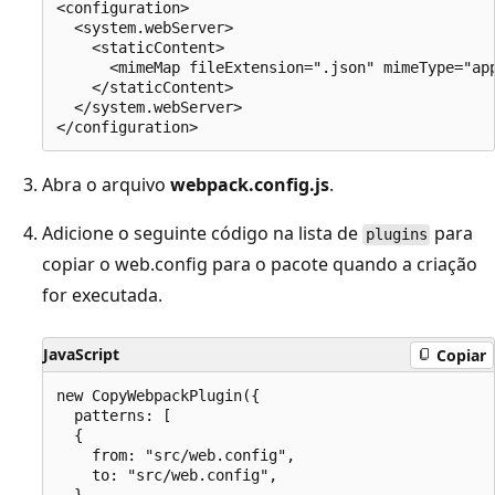
<configuration>

  <system.webServer>

    <staticContent>

      <mimeMap fileExtension=".json" mimeType="app
    </staticContent>

  </system.webServer>

Abra o arquivo
webpack.config.js
.
Adicione o seguinte código na lista de
para
plugins
copiar o web.config para o pacote quando a criação
for executada.
JavaScript
Copiar
new CopyWebpackPlugin({

  patterns: [

  {

    from: "src/web.config",

    to: "src/web.config",
