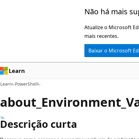
Pular
Não há mais su
para
o
Atualize o Microsoft E
conteúdo
mais recentes.
principal
Baixar o Microsoft E
Learn
Learn
PowerShell
about_Environment_Va
Descrição curta