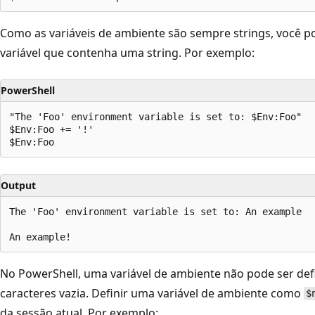
Como as variáveis de ambiente são sempre strings, você p
variável que contenha uma string. Por exemplo:
PowerShell
"The 'Foo' environment variable is set to: $Env:Foo"

$Env:Foo += '!'

Output
The 'Foo' environment variable is set to: An example

No PowerShell, uma variável de ambiente não pode ser de
caracteres vazia. Definir uma variável de ambiente como
$
da sessão atual. Por exemplo: