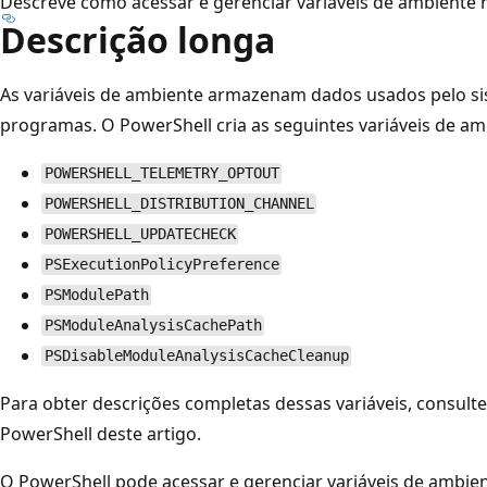
Descreve como acessar e gerenciar variáveis de ambiente 
Descrição longa
As variáveis de ambiente armazenam dados usados pelo si
programas. O PowerShell cria as seguintes variáveis de am
POWERSHELL_TELEMETRY_OPTOUT
POWERSHELL_DISTRIBUTION_CHANNEL
POWERSHELL_UPDATECHECK
PSExecutionPolicyPreference
PSModulePath
PSModuleAnalysisCachePath
PSDisableModuleAnalysisCacheCleanup
Para obter descrições completas dessas variáveis, consulte 
PowerShell deste artigo.
O PowerShell pode acessar e gerenciar variáveis de ambi