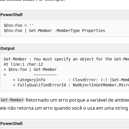
PowerShell
$Env:Foo = ''

Output
Get-Member : You must specify an object for the Get-Mem
At line:1 char:12

+ $Env:foo | Get-Member

+            ~~~~~~~~~~

    + CategoryInfo          : CloseError: (:) [Get-Memb
Retornado um erro porque a variável de ambien
Get-Member
ele não retorna um erro quando você o usa em uma string 
PowerShell