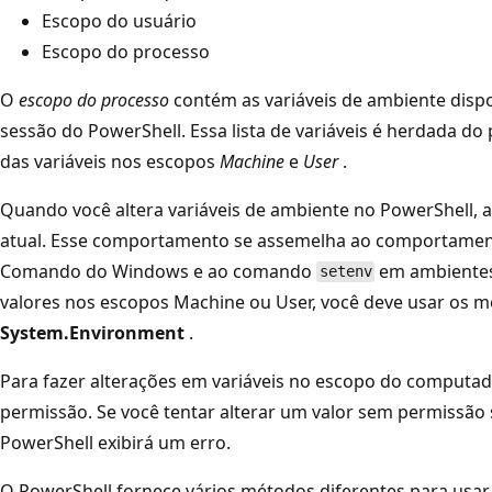
Escopo do usuário
Escopo do processo
O
escopo do processo
contém as variáveis de ambiente dispo
sessão do PowerShell. Essa lista de variáveis é herdada do 
das variáveis nos escopos
Machine
e
User
.
Quando você altera variáveis de ambiente no PowerShell, a
atual. Esse comportamento se assemelha ao comportam
Comando do Windows e ao comando
em ambientes
setenv
valores nos escopos Machine ou User, você deve usar os 
System.Environment
.
Para fazer alterações em variáveis no escopo do computad
permissão. Se você tentar alterar um valor sem permissão 
PowerShell exibirá um erro.
O PowerShell fornece vários métodos diferentes para usar 