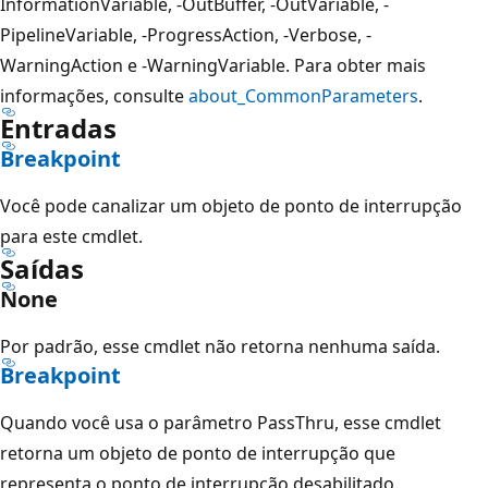
InformationVariable, -OutBuffer, -OutVariable, -
PipelineVariable, -ProgressAction, -Verbose, -
WarningAction e -WarningVariable. Para obter mais
informações, consulte
about_CommonParameters
.
Entradas
Breakpoint
Você pode canalizar um objeto de ponto de interrupção
para este cmdlet.
Saídas
None
Por padrão, esse cmdlet não retorna nenhuma saída.
Breakpoint
Quando você usa o parâmetro
PassThru, esse cmdlet
retorna um objeto de ponto de interrupção que
representa o ponto de interrupção desabilitado.