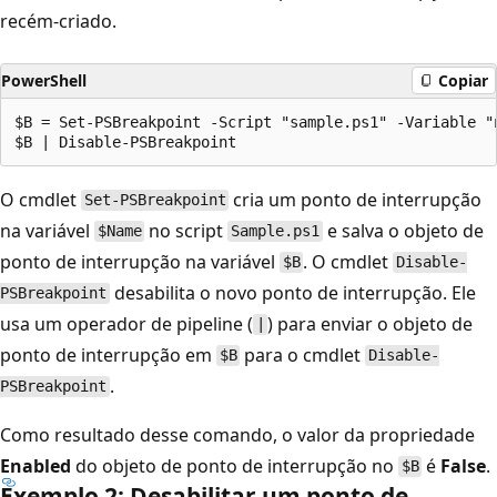
recém-criado.
PowerShell
Copiar
$B = Set-PSBreakpoint -Script "sample.ps1" -Variable "n
O cmdlet
cria um ponto de interrupção
Set-PSBreakpoint
na variável
no script
e salva o objeto de
$Name
Sample.ps1
ponto de interrupção na variável
. O cmdlet
$B
Disable-
desabilita o novo ponto de interrupção. Ele
PSBreakpoint
usa um operador de pipeline (
) para enviar o objeto de
|
ponto de interrupção em
para o cmdlet
$B
Disable-
.
PSBreakpoint
Como resultado desse comando, o valor da propriedade
Enabled
do objeto de ponto de interrupção no
é
False
.
$B
Exemplo 2: Desabilitar um ponto de