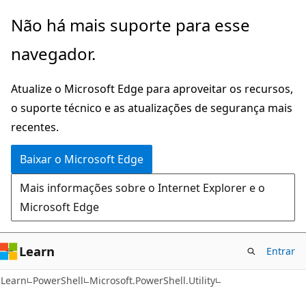
Pular
Ignore
Não há mais suporte para esse
para
e
navegador.
o
passe
conteúdo
para
Atualize o Microsoft Edge para aproveitar os recursos,
principal
a
o suporte técnico e as atualizações de segurança mais
navegação
recentes.
na
página
Baixar o Microsoft Edge
Mais informações sobre o Internet Explorer e o
Microsoft Edge
Learn
Entrar
Learn
PowerShell
Microsoft.PowerShell.Utility