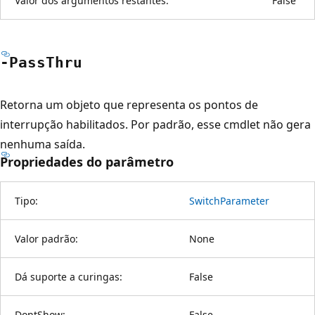
Valor dos argumentos restantes:
False
-Pass
Thru
Retorna um objeto que representa os pontos de
interrupção habilitados. Por padrão, esse cmdlet não gera
nenhuma saída.
Propriedades do parâmetro
Tipo:
SwitchParameter
Valor padrão:
None
Dá suporte a curingas:
False
DontShow:
False