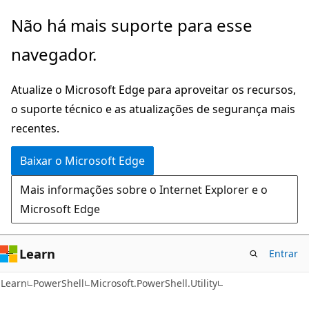
Pular
Ignore
Não há mais suporte para esse
para
e
navegador.
o
passe
conteúdo
para
Atualize o Microsoft Edge para aproveitar os recursos,
principal
a
o suporte técnico e as atualizações de segurança mais
navegação
recentes.
na
página
Baixar o Microsoft Edge
Mais informações sobre o Internet Explorer e o
Microsoft Edge
Learn
Entrar
Learn
PowerShell
Microsoft.PowerShell.Utility