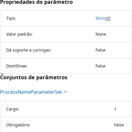
Propriedades do parâmetro
Tipo:
String
[
]
Valor padrão:
None
Dá suporte a curingas:
False
DontShow:
False
Conjuntos de parâmetros
Process
Name
Parameter
Set
Cargo:
1
Obrigatório:
False