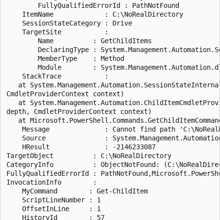
        FullyQualifiedErrorId : PathNotFound

    ItemName             : C:\NoRealDirectory

    SessionStateCategory : Drive

    TargetSite           :

        Name          : GetChildItems

        DeclaringType : System.Management.Automation.Se
        MemberType    : Method

        Module        : System.Management.Automation.dl
    StackTrace           :

   at System.Management.Automation.SessionStateInterna
CmdletProviderContext context)

   at System.Management.Automation.ChildItemCmdletProv
depth, CmdletProviderContext context)

   at Microsoft.PowerShell.Commands.GetChildItemCommand
    Message              : Cannot find path 'C:\NoReal
    Source               : System.Management.Automation
    HResult              : -2146233087

TargetObject          : C:\NoRealDirectory

CategoryInfo          : ObjectNotFound: (C:\NoRealDire
FullyQualifiedErrorId : PathNotFound,Microsoft.PowerShe
InvocationInfo        :

    MyCommand        : Get-ChildItem

    ScriptLineNumber : 1

    OffsetInLine     : 1

    HistoryId        : 57
