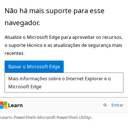
Pular
Ignore
Não há mais suporte para esse
para
e
navegador.
o
passe
conteúdo
para
Atualize o Microsoft Edge para aproveitar os recursos,
principal
a
o suporte técnico e as atualizações de segurança mais
navegação
recentes.
na
página
Baixar o Microsoft Edge
Mais informações sobre o Internet Explorer e o
Microsoft Edge
Learn
Entrar
Learn
PowerShell
Microsoft.PowerShell.Utility