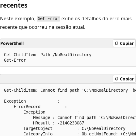
recentes
Neste exemplo,
exibe os detalhes do erro mais
Get-Error
recente que ocorreu na sessão atual.
PowerShell
Copiar
Get-ChildItem -Path /NoRealDirectory

Copiar
Get-ChildItem: Cannot find path 'C:\NoRealDirectory' be
Exception             :

    ErrorRecord          :

        Exception             :

            Message : Cannot find path 'C:\NoRealDirect
            HResult : -2146233087

        TargetObject          : C:\NoRealDirectory

        CategoryInfo          : ObjectNotFound: (C:\No