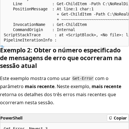
    Line             : Get-ChildItem -Path C:\NoRealDir
    PositionMessage  : At line:1 char:1

                       + Get-ChildItem -Path C:\NoRealD
                       + ~~~~~~~~~~~~~~~~~~~~~~~~~~~~~~
    InvocationName   : Get-ChildItem

    CommandOrigin    : Internal

ScriptStackTrace      : at <ScriptBlock>, <No file>: li
Exemplo 2: Obter o número especificado
de mensagens de erro que ocorreram na
sessão atual
Este exemplo mostra como usar
com o
Get-Error
parâmetro
mais recente
. Neste exemplo,
mais recente
retorna os detalhes dos três erros mais recentes que
ocorreram nesta sessão.
PowerShell
Copiar