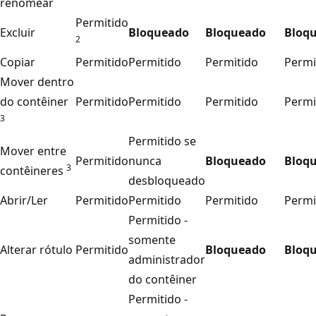
renomear
Permitido
Excluir
Bloqueado
Bloqueado
Bloq
2
Copiar
Permitido
Permitido
Permitido
Permi
Mover dentro
do contêiner
Permitido
Permitido
Permitido
Permi
3
Permitido se
Mover entre
Permitido
nunca
Bloqueado
Bloq
3
contêineres
desbloqueado
Abrir/Ler
Permitido
Permitido
Permitido
Permi
Permitido -
somente
Alterar rótulo
Permitido
Bloqueado
Bloq
administrador
do contêiner
Permitido -