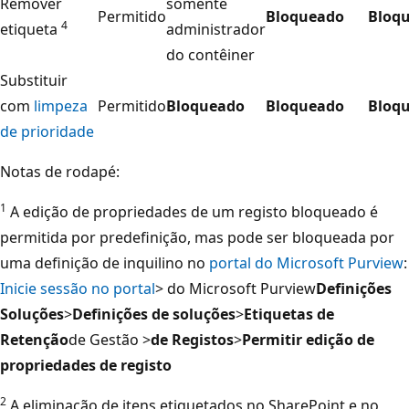
Remover
somente
Permitido
Bloqueado
Bloq
4
etiqueta
administrador
do contêiner
Substituir
com
limpeza
Permitido
Bloqueado
Bloqueado
Bloq
de prioridade
Notas de rodapé:
1
A edição de propriedades de um registo bloqueado é
permitida por predefinição, mas pode ser bloqueada por
uma definição de inquilino no
portal do Microsoft Purview
:
Inicie sessão no portal
> do Microsoft Purview
Definições
Soluções
>
Definições de soluções
>
Etiquetas de
Retenção
de Gestão >
de Registos
>
Permitir edição de
propriedades de registo
2
A eliminação de itens etiquetados no SharePoint e no