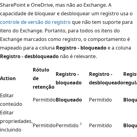
SharePoint e OneDrive, mas não ao Exchange. A
capacidade de bloquear e desbloquear um registro usa o
controle de versão do registro
que não tem suporte para
itens do Exchange. Portanto, para todos os itens do
Exchange marcados como registro, o comportamento é
mapeado para a coluna
Registro - bloqueado
e a coluna
Registro - desbloqueado
não é relevante.
Rótulo
Registro -
Registro -
Regis
Action
de
bloqueado
desbloqueado
regul
retenção
Editar
Permitido
Bloqueado
Permitido
Bloq
conteúdo
Editar
propriedades,
1
Permitido
Permitido
Permitido
Bloq
incluindo