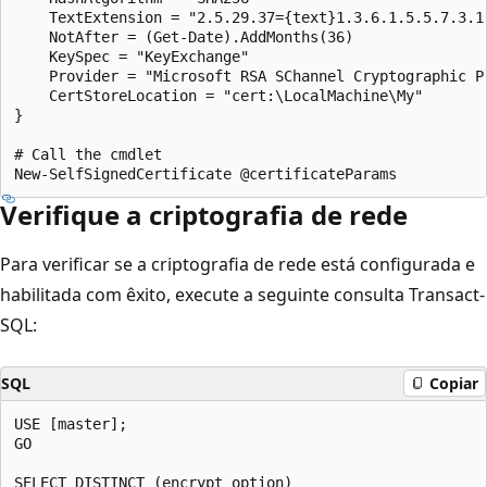
    TextExtension = "2.5.29.37={text}1.3.6.1.5.5.7.3.1"
    NotAfter = (Get-Date).AddMonths(36)

    KeySpec = "KeyExchange"

    Provider = "Microsoft RSA SChannel Cryptographic Pr
    CertStoreLocation = "cert:\LocalMachine\My"

}

# Call the cmdlet

Verifique a criptografia de rede
Para verificar se a criptografia de rede está configurada e
habilitada com êxito, execute a seguinte consulta Transact-
SQL:
SQL
Copiar
USE [master];

GO

SELECT DISTINCT (encrypt_option)
