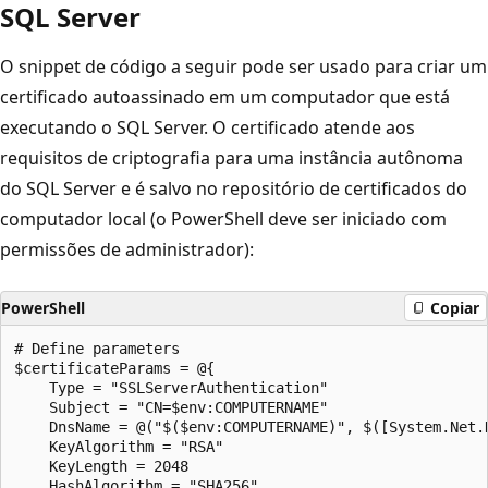
SQL Server
O snippet de código a seguir pode ser usado para criar um
certificado autoassinado em um computador que está
executando o SQL Server. O certificado atende aos
requisitos de criptografia para uma instância autônoma
do SQL Server e é salvo no repositório de certificados do
computador local (o PowerShell deve ser iniciado com
permissões de administrador):
PowerShell
Copiar
# Define parameters

$certificateParams = @{

    Type = "SSLServerAuthentication"

    Subject = "CN=$env:COMPUTERNAME"

    DnsName = @("$($env:COMPUTERNAME)", $([System.Net.
    KeyAlgorithm = "RSA"

    KeyLength = 2048

    HashAlgorithm = "SHA256"
