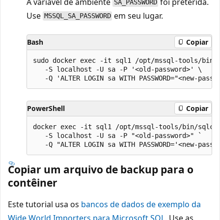
A variável de ambiente
foi preterida.
SA_PASSWORD
Use
em seu lugar.
MSSQL_SA_PASSWORD
Bash
Copiar
sudo docker exec -it sql1 /opt/mssql-tools/bin/s
   -S localhost -U sa -P '<old-password>' \

PowerShell
Copiar
docker exec -it sql1 /opt/mssql-tools/bin/sqlcmd
   -S localhost -U sa -P "<old-password>" `

Copiar um arquivo de backup para o
contêiner
Este tutorial usa os
bancos de dados de exemplo da
Wide World Importers para Microsoft SQL
. Use as