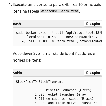
Execute uma consulta para exibir os 10 principais
itens na tabela
.
Warehouse.StockItems
Bash
Copiar
sudo docker exec -it sql1 /opt/mssql-tools18/bin
   -S localhost -U sa -P '<new-password>' \

Você deverá ver uma lista de identificadores e
nomes de itens:
Saída
Copiar
StockItemID StockItemName

----------- -----------------

          1 USB missile launcher (Green)

          2 USB rocket launcher (Gray)

          3 Office cube periscope (Black)

          4 USB food flash drive - sushi roll
