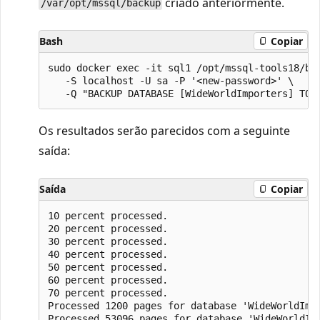
criado anteriormente.
/var/opt/mssql/backup
Bash
Copiar
sudo docker exec -it sql1 /opt/mssql-tools18/bin
   -S localhost -U sa -P '<new-password>' \

Os resultados serão parecidos com a seguinte
saída:
Saída
Copiar
10 percent processed.

20 percent processed.

30 percent processed.

40 percent processed.

50 percent processed.

60 percent processed.

70 percent processed.

Processed 1200 pages for database 'WideWorldImpo
Processed 53096 pages for database 'WideWorldImp