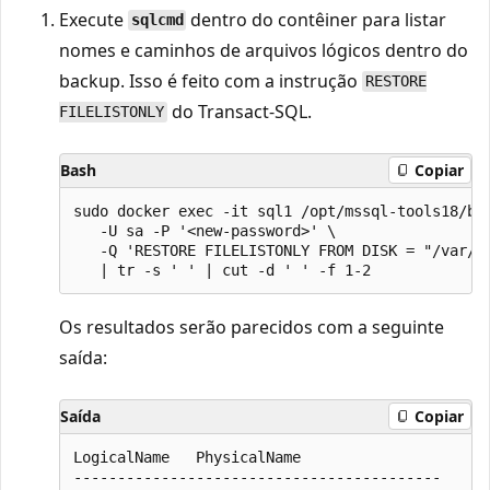
Execute
dentro do contêiner para listar
sqlcmd
nomes e caminhos de arquivos lógicos dentro do
backup. Isso é feito com a instrução
RESTORE
do Transact-SQL.
FILELISTONLY
Bash
Copiar
sudo docker exec -it sql1 /opt/mssql-tools18/bin
   -U sa -P '<new-password>' \

   -Q 'RESTORE FILELISTONLY FROM DISK = "/var/op
Os resultados serão parecidos com a seguinte
saída:
Saída
Copiar
LogicalName   PhysicalName

------------------------------------------
