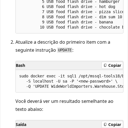
          5 USB food flash drive - hamburger

          6 USB food flash drive - hot dog

          7 USB food flash drive - pizza slice

          8 USB food flash drive - dim sum 10 dr
          9 USB food flash drive - banana

Atualize a descrição do primeiro item com a
seguinte instrução
:
UPDATE
Bash
Copiar
sudo docker exec -it sql1 /opt/mssql-tools18/bin
   -S localhost -U sa -P '<new-password>' \

Você deverá ver um resultado semelhante ao
texto abaixo:
Saída
Copiar