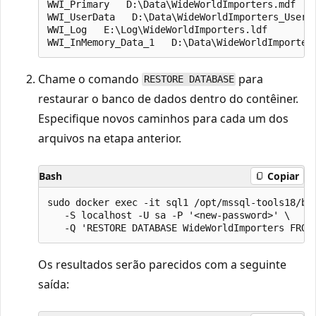
WWI_Primary   D:\Data\WideWorldImporters.mdf

WWI_UserData   D:\Data\WideWorldImporters_UserDa
WWI_Log   E:\Log\WideWorldImporters.ldf

Chame o comando
para
RESTORE DATABASE
restaurar o banco de dados dentro do contêiner.
Especifique novos caminhos para cada um dos
arquivos na etapa anterior.
Bash
Copiar
sudo docker exec -it sql1 /opt/mssql-tools18/bin
   -S localhost -U sa -P '<new-password>' \

Os resultados serão parecidos com a seguinte
saída: