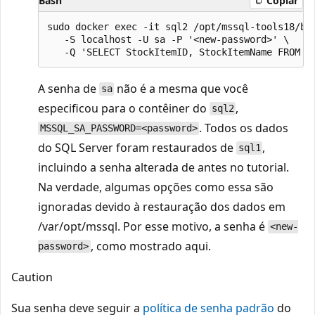
Bash
Copiar
sudo docker exec -it sql2 /opt/mssql-tools18/bin
   -S localhost -U sa -P '<new-password>' \

A senha de
não é a mesma que você
sa
especificou para o contêiner do
,
sql2
. Todos os dados
MSSQL_SA_PASSWORD=<password>
do SQL Server foram restaurados de
,
sql1
incluindo a senha alterada de antes no tutorial.
Na verdade, algumas opções como essa são
ignoradas devido à restauração dos dados em
/var/opt/mssql. Por esse motivo, a senha é
<new-
, como mostrado aqui.
password>
Caution
Sua senha deve seguir a
política de senha padrão
do