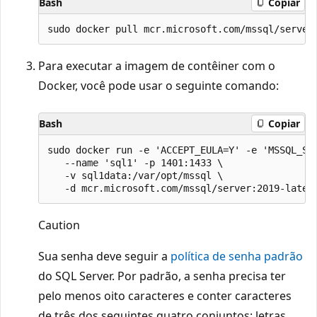
Bash
Copiar
Para executar a imagem de contêiner com o
Docker, você pode usar o seguinte comando:
Bash
Copiar
sudo docker run -e 'ACCEPT_EULA=Y' -e 'MSSQL_SA_
   --name 'sql1' -p 1401:1433 \

   -v sql1data:/var/opt/mssql \

Caution
Sua senha deve seguir a
política de senha padrão
do SQL Server. Por padrão, a senha precisa ter
pelo menos oito caracteres e conter caracteres
de três dos seguintes quatro conjuntos: letras