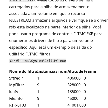
rsfx0100.sys
carregados para a pilha de armazenamento
associada a um volume em que o recurso
FILESTREAM armazena arquivos e verifique se o driver
rsfx está localizado na parte inferior da pilha. Você
pode usar o programa de controle FLTMC.EXE para
enumerar os drivers de filtro para um volume
específico. Aqui está um exemplo de saída do
utilitário FLTMC: filtros
C:\Windows\System32>fltMC.exe
Nome do filtro
Instâncias num
Altitude
Frame
Sftredir
1
406000
0
MpFilter
9
328000
0
luafv
1
135000
0
FileInfo
9
45000
0
RsFx0103
1
41001.03
0