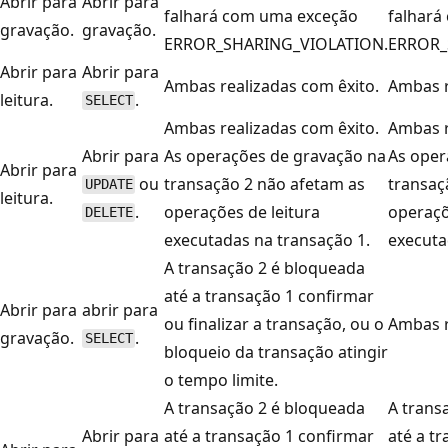
Abrir para
Abrir para
falhará com uma exceção
falhará
gravação.
gravação.
ERROR_SHARING_VIOLATION.
ERROR_
Abrir para
Abrir para
Ambas realizadas com êxito.
Ambas r
leitura.
.
SELECT
Ambas realizadas com êxito.
Ambas r
Abrir para
As operações de gravação na
As oper
Abrir para
ou
transação 2 não afetam as
transaç
UPDATE
leitura.
.
operações de leitura
operaçõ
DELETE
executadas na transação 1.
executa
A transação 2 é bloqueada
até a transação 1 confirmar
Abrir para
abrir para
ou finalizar a transação, ou o
Ambas r
gravação.
.
SELECT
bloqueio da transação atingir
o tempo limite.
A transação 2 é bloqueada
A trans
Abrir para
até a transação 1 confirmar
até a t