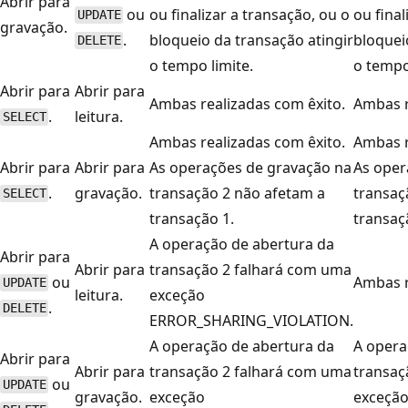
Abrir para
ou
ou finalizar a transação, ou o
ou final
UPDATE
gravação.
.
bloqueio da transação atingir
bloquei
DELETE
o tempo limite.
o tempo
Abrir para
Abrir para
Ambas realizadas com êxito.
Ambas r
.
leitura.
SELECT
Ambas realizadas com êxito.
Ambas r
Abrir para
Abrir para
As operações de gravação na
As oper
.
gravação.
transação 2 não afetam a
transaç
SELECT
transação 1.
transaç
A operação de abertura da
Abrir para
Abrir para
transação 2 falhará com uma
ou
Ambas r
UPDATE
leitura.
exceção
.
DELETE
ERROR_SHARING_VIOLATION.
A operação de abertura da
A opera
Abrir para
Abrir para
transação 2 falhará com uma
transaç
ou
UPDATE
gravação.
exceção
exceçã