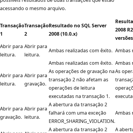
acessando o mesmo arquivo.
Resulta
Transação
Transação
Resultado no SQL Server
2008 R2
1
2
2008 (10.0.x)
versões
Abrir para
Abrir para
Ambas realizadas com êxito.
Ambas r
leitura.
leitura.
Ambas realizadas com êxito.
Ambas r
As operações de gravação na
As oper
Abrir para
Abrir para
transação 2 não afetam as
transaç
leitura.
gravação.
operações de leitura
operaçõ
executadas na transação 1.
executa
A abertura da transação 2
Abrir para
Abrir para
falhará com uma exceção
Ambas r
gravação.
leitura.
ERROR_SHARING_VIOLATION.
A abertura da transação 2
A abert