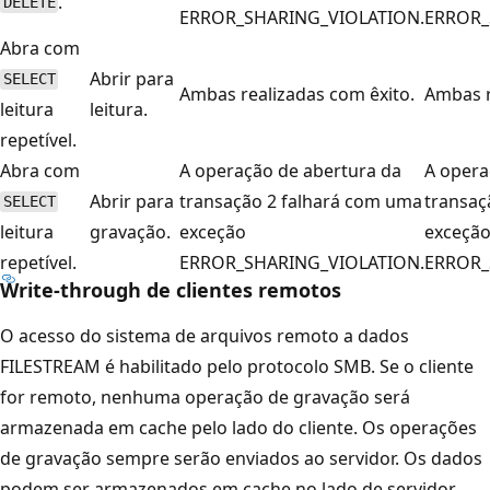
.
DELETE
ERROR_SHARING_VIOLATION.
ERROR_
Abra com
Abrir para
SELECT
Ambas realizadas com êxito.
Ambas r
leitura
leitura.
repetível.
Abra com
A operação de abertura da
A opera
Abrir para
transação 2 falhará com uma
transaç
SELECT
leitura
gravação.
exceção
exceçã
repetível.
ERROR_SHARING_VIOLATION.
ERROR_
Write-through de clientes remotos
O acesso do sistema de arquivos remoto a dados
FILESTREAM é habilitado pelo protocolo SMB. Se o cliente
for remoto, nenhuma operação de gravação será
armazenada em cache pelo lado do cliente. Os operações
de gravação sempre serão enviados ao servidor. Os dados
podem ser armazenados em cache no lado de servidor.